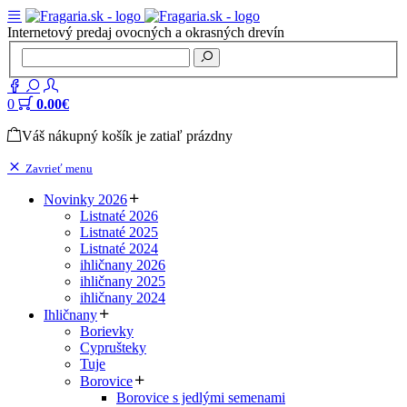
Internetový predaj ovocných a okrasných drevín
0
0.00€
Váš nákupný košík je zatiaľ prázdny
Zavrieť menu
Novinky 2026
Listnaté 2026
Listnaté 2025
Listnaté 2024
ihličnany 2026
ihličnany 2025
ihličnany 2024
Ihličnany
Borievky
Cyprušteky
Tuje
Borovice
Borovice s jedlými semenami