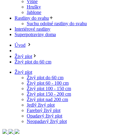
Višne
Hrušky
Jablone
Rastliny do svahu
Suchu odolné rastliny do svahu
Interiérové rastliny
Superpotraviny doma
Úvod
Živý plot
Živý plot do 60 cm
Živý plot
Živý plot do 60 cm
Živý plot 60 - 100 cm
Živý plot 100 - 150 cm
Živý plot 150 - 200 cm
Živý plot nad 200 cm
Jedlý živý plot
Farebný živý plot
Opadavý živý plot
Neopadavý živý plot