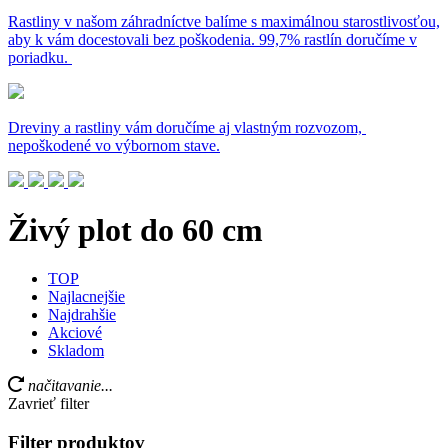
Rastliny v našom záhradníctve balíme s maximálnou starostlivosťou,
aby k vám docestovali bez poškodenia. 99,7% rastlín doručíme v
poriadku.
Dreviny a rastliny vám doručíme aj vlastným rozvozom,
nepoškodené vo výbornom stave.
Živý plot do 60 cm
TOP
Najlacnejšie
Najdrahšie
Akciové
Skladom
načitavanie...
Zavrieť filter
Filter produktov