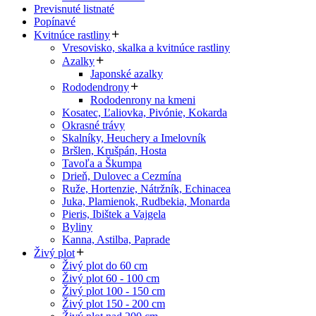
Previsnuté listnaté
Popínavé
Kvitnúce rastliny
Vresovisko, skalka a kvitnúce rastliny
Azalky
Japonské azalky
Rododendrony
Rododenrony na kmeni
Kosatec, Ľaliovka, Pivónie, Kokarda
Okrasné trávy
Skalníky, Heuchery a Imelovník
Bršlen, Krušpán, Hosta
Tavoľa a Škumpa
Drieň, Dulovec a Cezmína
Ruže, Hortenzie, Nátržník, Echinacea
Juka, Plamienok, Rudbekia, Monarda
Pieris, Ibištek a Vajgela
Byliny
Kanna, Astilba, Paprade
Živý plot
Živý plot do 60 cm
Živý plot 60 - 100 cm
Živý plot 100 - 150 cm
Živý plot 150 - 200 cm