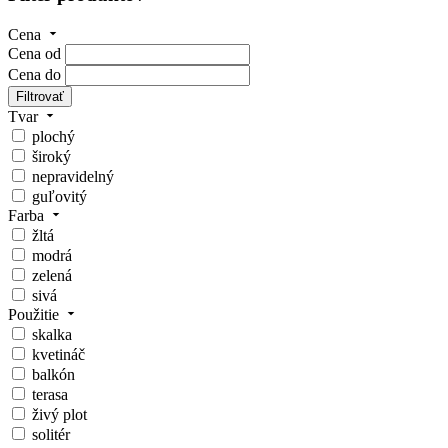
Cena
Cena od
Cena do
Filtrovať
Tvar
plochý
široký
nepravidelný
guľovitý
Farba
žltá
modrá
zelená
sivá
Použitie
skalka
kvetináč
balkón
terasa
živý plot
solitér