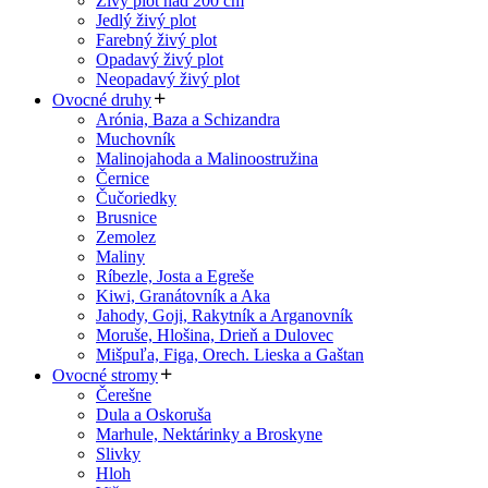
Živý plot nad 200 cm
Jedlý živý plot
Farebný živý plot
Opadavý živý plot
Neopadavý živý plot
Ovocné druhy
Arónia, Baza a Schizandra
Muchovník
Malinojahoda a Malinoostružina
Černice
Čučoriedky
Brusnice
Zemolez
Maliny
Ríbezle, Josta a Egreše
Kiwi, Granátovník a Aka
Jahody, Goji, Rakytník a Arganovník
Moruše, Hlošina, Drieň a Dulovec
Mišpuľa, Figa, Orech. Lieska a Gaštan
Ovocné stromy
Čerešne
Dula a Oskoruša
Marhule, Nektárinky a Broskyne
Slivky
Hloh