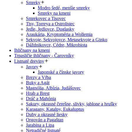
Smreky
Modro šedé, menšie smreky
Smreky na kmeni
Smrekovec a Tisovec
Tisy, Torreya a Ostrolistec
Jedle, Jedlovce, Duglasky
Araukária, Kryptoméria a Wollemia
Sekvoje, Sekvojovce, Metasekvoje a Ginko
Dáždnikovce, Cédre, Mikrobiota
Ihličnany na kmeni
Trpasličie ihličnany - Čarovníky
Listnaté dreviny
Javory
Japonské a čínske javory
Brezy a Vŕba
Buky a Agát
Magnólia, Albízia, Judášovec
Hrab a Brest
Dráč a Mahónia
Sakury, okrasné čerešne, slivky, jablone a hrušky
Karagany, Katalpy, Eukaluptus
Duby a okrasné liesky
Orgován a Pagaštan
Jarabina a Lipa
Netradičné listnaté