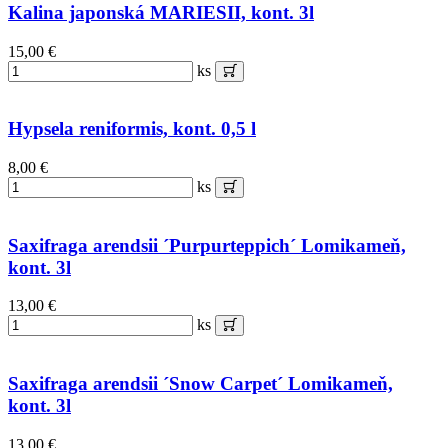
Kalina japonská MARIESII, kont. 3l
15,00 €
ks
Hypsela reniformis, kont. 0,5 l
8,00 €
ks
Saxifraga arendsii ´Purpurteppich´ Lomikameň,
kont. 3l
13,00 €
ks
Saxifraga arendsii ´Snow Carpet´ Lomikameň,
kont. 3l
13,00 €