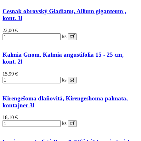
Cesnak obrovský Gladiator, Allium giganteum ,
kont. 3l
22,00 €
ks
Kalmia Gnom, Kalmia angustifolia 15 - 25 cm,
kont. 2l
15,99 €
ks
Kirengešoma dlaňovitá, Kirengeshoma palmata,
kontajner 3l
18,10 €
ks