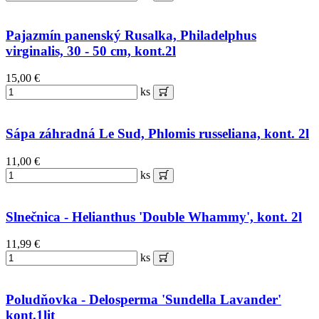
Pajazmín panenský Rusalka, Philadelphus
virginalis, 30 - 50 cm, kont.2l
15,00 €
ks
Sápa záhradná Le Sud, Phlomis russeliana, kont. 2l
11,00 €
ks
Slnečnica - Helianthus 'Double Whammy', kont. 2l
11,99 €
ks
Poludňovka - Delosperma 'Sundella Lavander'
kont.1lit