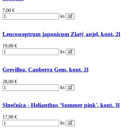
7,00 €
ks
Leucosceptrum japonicum Zlatý anjel, kont. 2l
19,00 €
ks
Grevillea, Canberra Gem, kont. 2l
28,00 €
ks
Slnečnica - Helianthus 'Summer pink', kont. 3l
17,99 €
ks