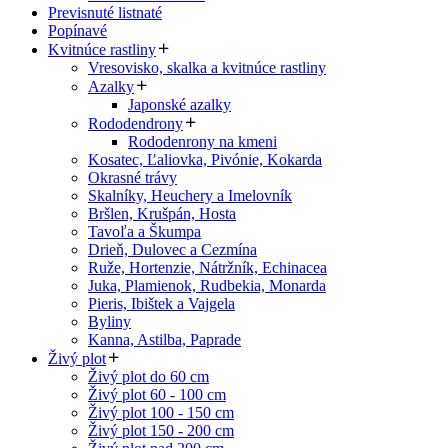
Previsnuté listnaté
Popínavé
Kvitnúce rastliny
Vresovisko, skalka a kvitnúce rastliny
Azalky
Japonské azalky
Rododendrony
Rododenrony na kmeni
Kosatec, Ľaliovka, Pivónie, Kokarda
Okrasné trávy
Skalníky, Heuchery a Imelovník
Bršlen, Krušpán, Hosta
Tavoľa a Škumpa
Drieň, Dulovec a Cezmína
Ruže, Hortenzie, Nátržník, Echinacea
Juka, Plamienok, Rudbekia, Monarda
Pieris, Ibištek a Vajgela
Byliny
Kanna, Astilba, Paprade
Živý plot
Živý plot do 60 cm
Živý plot 60 - 100 cm
Živý plot 100 - 150 cm
Živý plot 150 - 200 cm