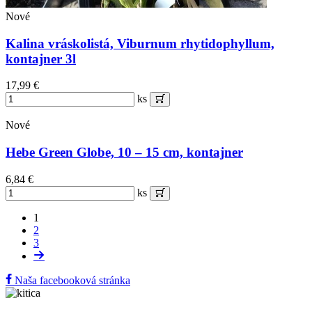
Nové
Kalina vráskolistá, Viburnum rhytidophyllum,
kontajner 3l
17,99 €
ks
Nové
Hebe Green Globe, 10 – 15 cm, kontajner
6,84 €
ks
1
2
3
Naša facebooková stránka