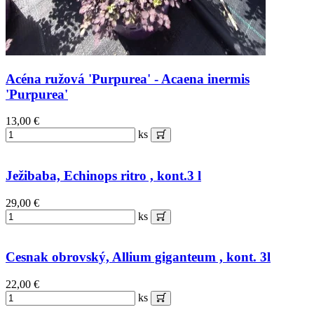
Acéna ružová 'Purpurea' - Acaena inermis
'Purpurea'
13,00 €
ks
Ježibaba, Echinops ritro , kont.3 l
29,00 €
ks
Cesnak obrovský, Allium giganteum , kont. 3l
22,00 €
ks