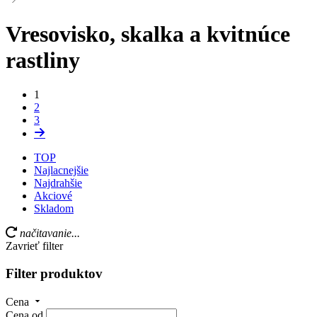
Vresovisko, skalka a kvitnúce
rastliny
1
2
3
TOP
Najlacnejšie
Najdrahšie
Akciové
Skladom
načitavanie...
Zavrieť filter
Filter produktov
Cena
Cena od