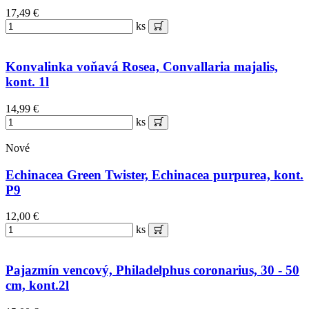
17,49 €
ks
Konvalinka voňavá Rosea, Convallaria majalis,
kont. 1l
14,99 €
ks
Nové
Echinacea Green Twister, Echinacea purpurea, kont.
P9
12,00 €
ks
Pajazmín vencový, Philadelphus coronarius, 30 - 50
cm, kont.2l