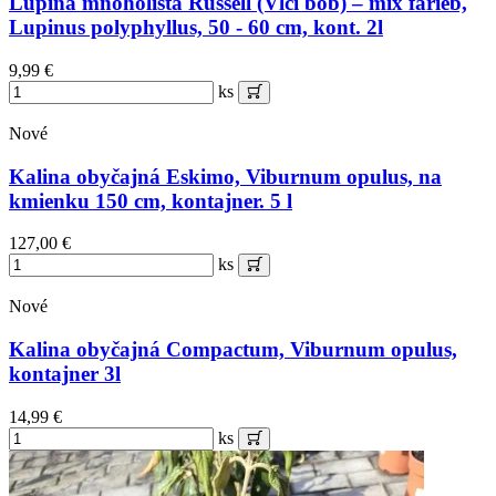
Lupina mnoholistá Russell (Vlčí bôb) – mix farieb,
Lupinus polyphyllus, 50 - 60 cm, kont. 2l
9,99 €
ks
Nové
Kalina obyčajná Eskimo, Viburnum opulus, na
kmienku 150 cm, kontajner. 5 l
127,00 €
ks
Nové
Kalina obyčajná Compactum, Viburnum opulus,
kontajner 3l
14,99 €
ks