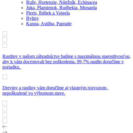
Ruže, Hortenzie, Nátržník, Echinacea
Juka, Plamienok, Rudbekia, Monarda
Pieris, Ibištek a Vajgela
Byliny
Kanna, Astilba, Paprade
Rastliny v našom záhradníctve balíme s maximálnou starostlivosťou,
aby k vám docestovali bez poškodenia. 99,7% rastlín doručíme v
poriadku.
Dreviny a rastliny vám doručíme aj vlastným rozvozom,
nepoškodené vo výbornom stave.