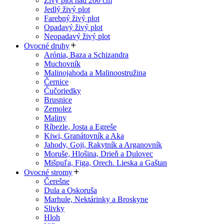
Živý plot nad 200 cm
Jedlý živý plot
Farebný živý plot
Opadavý živý plot
Neopadavý živý plot
Ovocné druhy
Arónia, Baza a Schizandra
Muchovník
Malinojahoda a Malinoostružina
Černice
Čučoriedky
Brusnice
Zemolez
Maliny
Ríbezle, Josta a Egreše
Kiwi, Granátovník a Aka
Jahody, Goji, Rakytník a Arganovník
Moruše, Hlošina, Drieň a Dulovec
Mišpuľa, Figa, Orech. Lieska a Gaštan
Ovocné stromy
Čerešne
Dula a Oskoruša
Marhule, Nektárinky a Broskyne
Slivky
Hloh