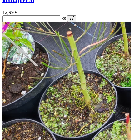
kontajner 3l
12,99 €
ks