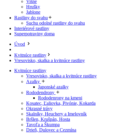
Višne
Hrušky
Jablone
Rastliny do svahu
Suchu odolné rastliny do svahu
Interiérové rastliny
Superpotraviny doma
Úvod
Kvitnúce rastliny
Vresovisko, skalka a kvitnúce rastliny
Kvitnúce rastliny
Vresovisko, skalka a kvitnúce rastliny
Azalky
Japonské azalky
Rododendrony
Rododenrony na kmeni
Kosatec, Ľaliovka, Pivónie, Kokarda
Okrasné trávy
Skalníky, Heuchery a Imelovník
Bršlen, Krušpán, Hosta
Tavoľa a Škumpa
Drieň, Dulovec a Cezmína