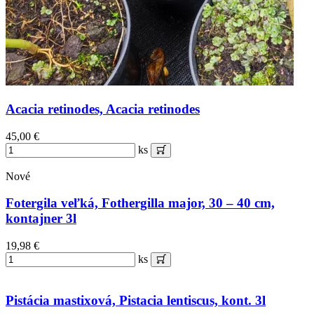
Acacia retinodes, Acacia retinodes
45,00 €
ks
Nové
Fotergila veľká, Fothergilla major, 30 – 40 cm,
kontajner 3l
19,98 €
ks
Pistácia mastixová, Pistacia lentiscus, kont. 3l