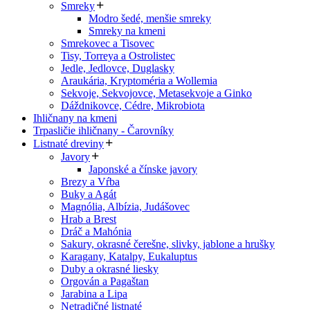
Smreky
Modro šedé, menšie smreky
Smreky na kmeni
Smrekovec a Tisovec
Tisy, Torreya a Ostrolistec
Jedle, Jedlovce, Duglasky
Araukária, Kryptoméria a Wollemia
Sekvoje, Sekvojovce, Metasekvoje a Ginko
Dáždnikovce, Cédre, Mikrobiota
Ihličnany na kmeni
Trpasličie ihličnany - Čarovníky
Listnaté dreviny
Javory
Japonské a čínske javory
Brezy a Vŕba
Buky a Agát
Magnólia, Albízia, Judášovec
Hrab a Brest
Dráč a Mahónia
Sakury, okrasné čerešne, slivky, jablone a hrušky
Karagany, Katalpy, Eukaluptus
Duby a okrasné liesky
Orgován a Pagaštan
Jarabina a Lipa
Netradičné listnaté