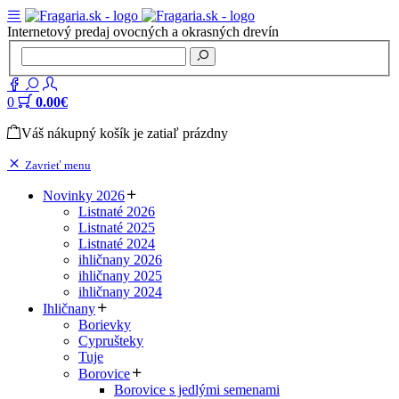
Internetový predaj ovocných a okrasných drevín
0
0.00€
Váš nákupný košík je zatiaľ prázdny
Zavrieť menu
Novinky 2026
Listnaté 2026
Listnaté 2025
Listnaté 2024
ihličnany 2026
ihličnany 2025
ihličnany 2024
Ihličnany
Borievky
Cyprušteky
Tuje
Borovice
Borovice s jedlými semenami