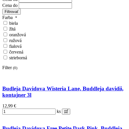
Cena do
Filtrovať
Farba
biela
žltá
oranžová
ružová
fialová
červená
strieborná
Filter
(0)
Budleja Davidova Wisteria Lane, Buddleja davidii,
kontajner 3l
12,99 €
ks
Budleja Davidova Free Petite Dark Pink, Buddleja