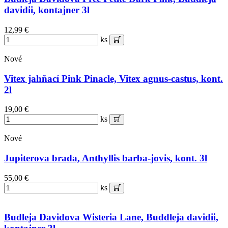
davidii, kontajner 3l
12,99 €
ks
Nové
Vitex jahňací Pink Pinacle, Vitex agnus-castus, kont.
2l
19,00 €
ks
Nové
Jupiterova brada, Anthyllis barba-jovis, kont. 3l
55,00 €
ks
Budleja Davidova Wisteria Lane, Buddleja davidii,