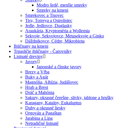
Modro šedé, menšie smreky
Smreky na kmeni
Smrekovec a Tisovec
Tisy, Torreya a Ostrolistec
Jedle, Jedlovce, Duglasky
Araukária, Kryptoméria a Wollemia
Sekvoje, Sekvojovce, Metasekvoje a Ginko
Dáždnikovce, Cédre, Mikrobiota
Ihličnany na kmeni
Trpasličie ihličnany - Čarovníky
Listnaté dreviny
Javory
Japonské a čínske javory
Brezy a Vŕba
Buky a Agát
Magnólia, Albízia, Judášovec
Hrab a Brest
Dráč a Mahónia
Sakury, okrasné čerešne, slivky, jablone a hrušky
Karagany, Katalpy, Eukaluptus
Duby a okrasné liesky
Orgován a Pagaštan
Jarabina a Lipa
Netradičné listnaté