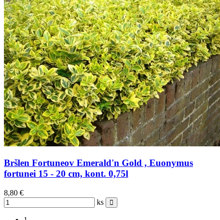
Bršlen Fortuneov Emerald'n Gold , Euonymus
fortunei 15 - 20 cm, kont. 0,75l
8,80 €
ks
1