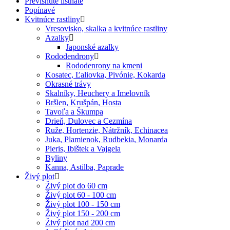
Previsnuté listnaté
Popínavé
Kvitnúce rastliny
Vresovisko, skalka a kvitnúce rastliny
Azalky
Japonské azalky
Rododendrony
Rododenrony na kmeni
Kosatec, Ľaliovka, Pivónie, Kokarda
Okrasné trávy
Skalníky, Heuchery a Imelovník
Bršlen, Krušpán, Hosta
Tavoľa a Škumpa
Drieň, Dulovec a Cezmína
Ruže, Hortenzie, Nátržník, Echinacea
Juka, Plamienok, Rudbekia, Monarda
Pieris, Ibištek a Vajgela
Byliny
Kanna, Astilba, Paprade
Živý plot
Živý plot do 60 cm
Živý plot 60 - 100 cm
Živý plot 100 - 150 cm
Živý plot 150 - 200 cm
Živý plot nad 200 cm