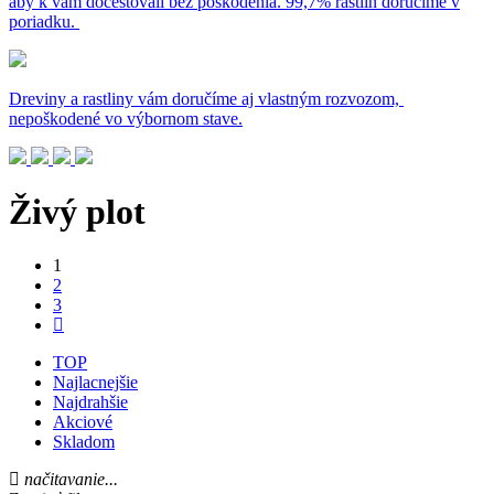
aby k vám docestovali bez poškodenia. 99,7% rastlín doručíme v
poriadku.
Dreviny a rastliny vám doručíme aj vlastným rozvozom,
nepoškodené vo výbornom stave.
Živý plot
1
2
3
TOP
Najlacnejšie
Najdrahšie
Akciové
Skladom
načitavanie...