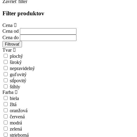
Zavrieť filter
Filter produktov
Cena
Cena od
Cena do
Filtrovať
Tvar
plochý
široký
nepravidelný
guľovitý
stĺpovitý
štíhly
Farba
biela
žltá
oranžová
červená
modrá
zelená
strieborná