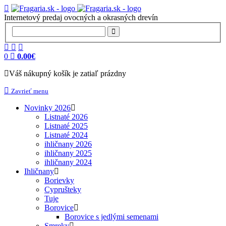
Internetový predaj ovocných a okrasných drevín
0
0.00€
Váš nákupný košík je zatiaľ prázdny
Zavrieť menu
Novinky 2026
Listnaté 2026
Listnaté 2025
Listnaté 2024
ihličnany 2026
ihličnany 2025
ihličnany 2024
Ihličnany
Borievky
Cyprušteky
Tuje
Borovice
Borovice s jedlými semenami
Smreky