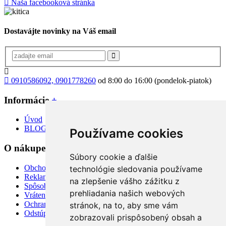
Naša facebooková stránka
Dostavájte novinky na Váš email
0910586092, 0901778260
od 8:00 do 16:00 (pondelok-piatok)
Informácie
+
Úvod
BLOG
Používame cookies
O nákupe
+
Súbory cookie a ďalšie
Obchodné podmienky
technológie sledovania používame
Reklamácia
na zlepšenie vášho zážitku z
Spôsoby dopravy a platby
prehliadania našich webových
Vrátenie tovaru
Ochrana osobných údajov
stránok, na to, aby sme vám
Odstúpiť od zmluvy TU
zobrazovali prispôsobený obsah a