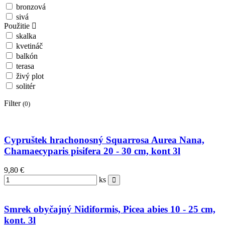
bronzová
sivá
Použitie
skalka
kvetináč
balkón
terasa
živý plot
solitér
Filter
(0)
Cypruštek hrachonosný Squarrosa Aurea Nana,
Chamaecyparis pisifera 20 - 30 cm, kont 3l
9,80 €
ks
Smrek obyčajný Nidiformis, Picea abies 10 - 25 cm,
kont. 3l