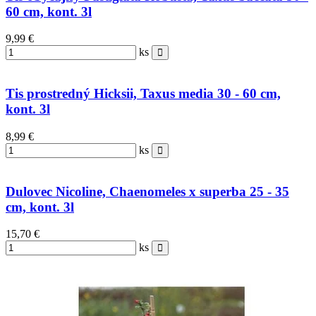
60 cm, kont. 3l
9,99 €
ks
Tis prostredný Hicksii, Taxus media 30 - 60 cm,
kont. 3l
8,99 €
ks
Dulovec Nicoline, Chaenomeles x superba 25 - 35
cm, kont. 3l
15,70 €
ks