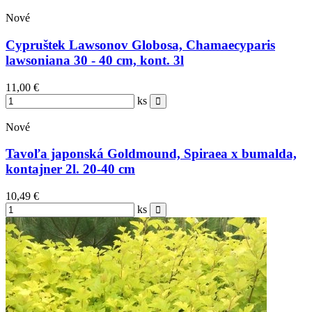
Nové
Cypruštek Lawsonov Globosa, Chamaecyparis
lawsoniana 30 - 40 cm, kont. 3l
11,00 €
ks
Nové
Tavoľa japonská Goldmound, Spiraea x bumalda,
kontajner 2l. 20-40 cm
10,49 €
ks