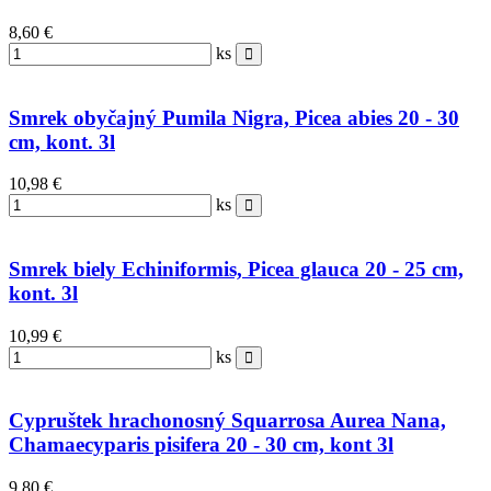
8,60 €
ks
Smrek obyčajný Pumila Nigra, Picea abies 20 - 30
cm, kont. 3l
10,98 €
ks
Smrek biely Echiniformis, Picea glauca 20 - 25 cm,
kont. 3l
10,99 €
ks
Cypruštek hrachonosný Squarrosa Aurea Nana,
Chamaecyparis pisifera 20 - 30 cm, kont 3l
9,80 €