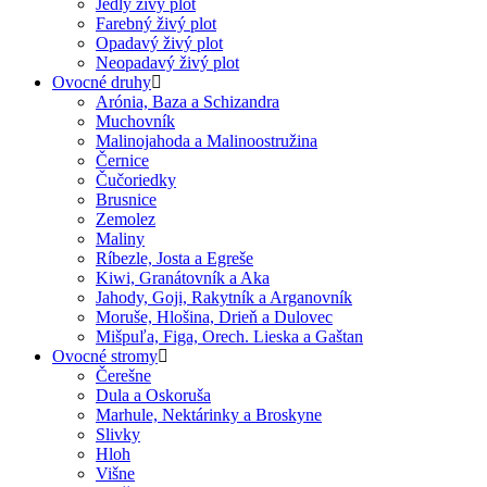
Jedlý živý plot
Farebný živý plot
Opadavý živý plot
Neopadavý živý plot
Ovocné druhy
Arónia, Baza a Schizandra
Muchovník
Malinojahoda a Malinoostružina
Černice
Čučoriedky
Brusnice
Zemolez
Maliny
Ríbezle, Josta a Egreše
Kiwi, Granátovník a Aka
Jahody, Goji, Rakytník a Arganovník
Moruše, Hlošina, Drieň a Dulovec
Mišpuľa, Figa, Orech. Lieska a Gaštan
Ovocné stromy
Čerešne
Dula a Oskoruša
Marhule, Nektárinky a Broskyne
Slivky
Hloh
Višne