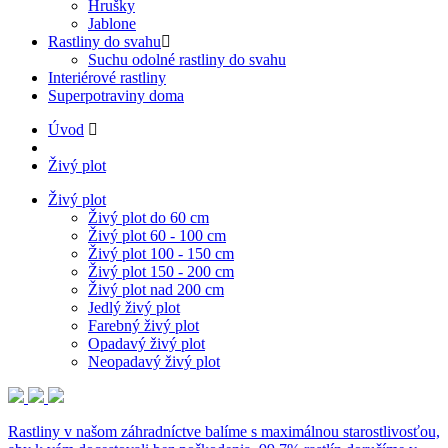
Hrušky
Jablone
Rastliny do svahu
Suchu odolné rastliny do svahu
Interiérové rastliny
Superpotraviny doma
Úvod
Živý plot
Živý plot
Živý plot do 60 cm
Živý plot 60 - 100 cm
Živý plot 100 - 150 cm
Živý plot 150 - 200 cm
Živý plot nad 200 cm
Jedlý živý plot
Farebný živý plot
Opadavý živý plot
Neopadavý živý plot
Rastliny v našom záhradníctve balíme s maximálnou starostlivosťou,