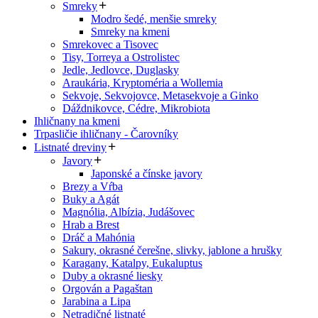
Smreky
Modro šedé, menšie smreky
Smreky na kmeni
Smrekovec a Tisovec
Tisy, Torreya a Ostrolistec
Jedle, Jedlovce, Duglasky
Araukária, Kryptoméria a Wollemia
Sekvoje, Sekvojovce, Metasekvoje a Ginko
Dáždnikovce, Cédre, Mikrobiota
Ihličnany na kmeni
Trpasličie ihličnany - Čarovníky
Listnaté dreviny
Javory
Japonské a čínske javory
Brezy a Vŕba
Buky a Agát
Magnólia, Albízia, Judášovec
Hrab a Brest
Dráč a Mahónia
Sakury, okrasné čerešne, slivky, jablone a hrušky
Karagany, Katalpy, Eukaluptus
Duby a okrasné liesky
Orgován a Pagaštan
Jarabina a Lipa
Netradičné listnaté