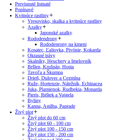
Previsnuté listnaté
Popínavé
Kvitnúce rastliny
Vresovisko, skalka a kvitnúce rastliny
Azalky
Japonské azalky
Rododendrony
Rododenrony na kmeni
Kosatec, Ľaliovka, Pivónie, Kokarda
Okrasné trávy
Skalníky, Heuchery a Imelovník
Bršlen, Krušpán, Hosta
Tavoľa a Škumpa
Drieň, Dulovec a Cezmína
Ruže, Hortenzie, Nátržník, Echinacea
Juka, Plamienok, Rudbekia, Monarda
Pieris, Ibištek a Vajgela
Byliny
Kanna, Astilba, Paprade
Živý plot
Živý plot do 60 cm
Živý plot 60 - 100 cm
Živý plot 100 - 150 cm
Živý plot 150 - 200 cm