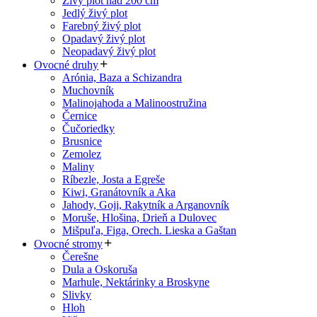
Živý plot nad 200 cm
Jedlý živý plot
Farebný živý plot
Opadavý živý plot
Neopadavý živý plot
Ovocné druhy
Arónia, Baza a Schizandra
Muchovník
Malinojahoda a Malinoostružina
Černice
Čučoriedky
Brusnice
Zemolez
Maliny
Ríbezle, Josta a Egreše
Kiwi, Granátovník a Aka
Jahody, Goji, Rakytník a Arganovník
Moruše, Hlošina, Drieň a Dulovec
Mišpuľa, Figa, Orech. Lieska a Gaštan
Ovocné stromy
Čerešne
Dula a Oskoruša
Marhule, Nektárinky a Broskyne
Slivky
Hloh