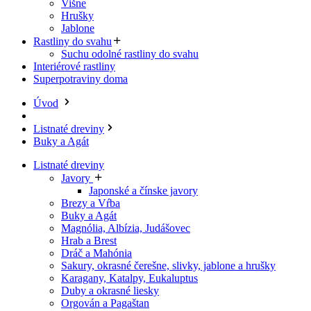
Višne
Hrušky
Jablone
Rastliny do svahu
Suchu odolné rastliny do svahu
Interiérové rastliny
Superpotraviny doma
Úvod
Listnaté dreviny
Buky a Agát
Listnaté dreviny
Javory
Japonské a čínske javory
Brezy a Vŕba
Buky a Agát
Magnólia, Albízia, Judášovec
Hrab a Brest
Dráč a Mahónia
Sakury, okrasné čerešne, slivky, jablone a hrušky
Karagany, Katalpy, Eukaluptus
Duby a okrasné liesky
Orgován a Pagaštan