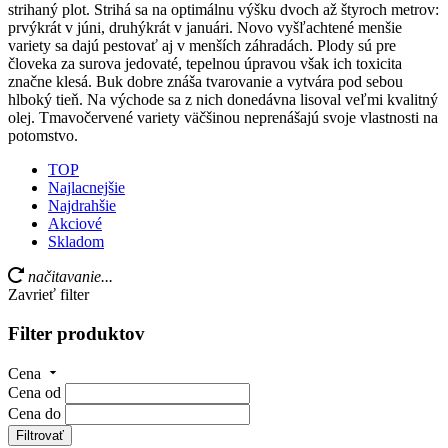
strihaný plot. Strihá sa na optimálnu výšku dvoch až štyroch metrov:
prvýkrát v júni, druhýkrát v januári. Novo vyšľachtené menšie
variety sa dajú pestovať aj v menších záhradách. Plody sú pre
človeka za surova jedovaté, tepelnou úpravou však ich toxicita
značne klesá. Buk dobre znáša tvarovanie a vytvára pod sebou
hlboký tieň. Na východe sa z nich donedávna lisoval veľmi kvalitný
olej. Tmavočervené variety väčšinou neprenášajú svoje vlastnosti na
potomstvo.
TOP
Najlacnejšie
Najdrahšie
Akciové
Skladom
načitavanie...
Zavrieť filter
Filter produktov
Cena
Cena od
Cena do
Filtrovať