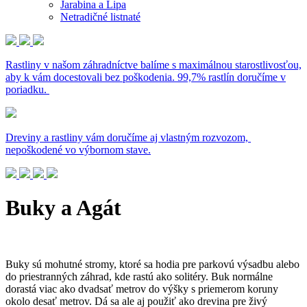
Jarabina a Lipa
Netradičné listnaté
Rastliny v našom záhradníctve balíme s maximálnou starostlivosťou,
aby k vám docestovali bez poškodenia. 99,7% rastlín doručíme v
poriadku.
Dreviny a rastliny vám doručíme aj vlastným rozvozom,
nepoškodené vo výbornom stave.
Buky a Agát
Buky sú mohutné stromy, ktoré sa hodia pre parkovú výsadbu alebo
do priestranných záhrad, kde rastú ako solitéry. Buk normálne
dorastá viac ako dvadsať metrov do výšky s priemerom koruny
okolo desať metrov. Dá sa ale aj použiť ako drevina pre živý