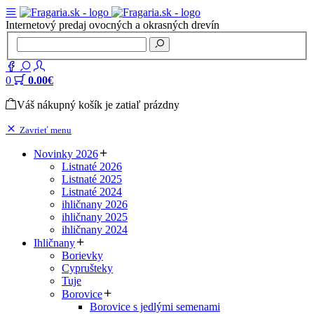
Internetový predaj ovocných a okrasných drevín
0
0.00€
Váš nákupný košík je zatiaľ prázdny
Zavrieť menu
Novinky 2026
Listnaté 2026
Listnaté 2025
Listnaté 2024
ihličnany 2026
ihličnany 2025
ihličnany 2024
Ihličnany
Borievky
Cyprušteky
Tuje
Borovice
Borovice s jedlými semenami