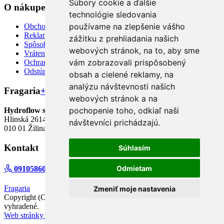
Súbory cookie a ďalšie
O nákupe
+
technológie sledovania
používame na zlepšenie vášho
Obchodné podmienky
Reklamácia
zážitku z prehliadania našich
Spôsoby dopravy a platby
webových stránok, na to, aby sme
Vrátenie tovaru
vám zobrazovali prispôsobený
Ochrana osobných údajov
Odstúpiť od zmluvy TU
obsah a cielené reklamy, na
analýzu návštevnosti našich
Fragaria
+
webových stránok a na
pochopenie toho, odkiaľ naši
Hydroflow s.r.o.
Hlinská 2614/12,
návštevníci prichádzajú.
010 01 Žilina
Kontakt
Súhlasím
Odmietam
0910586092, 0901778260
info@fragaria.sk
facebook
Fragaria
Zmeniť moje nastavenia
Copyright (C) 2026
https://www.fragaria.sk
. Všetky práva
vyhradené.
Web stránky NEONUS.sk