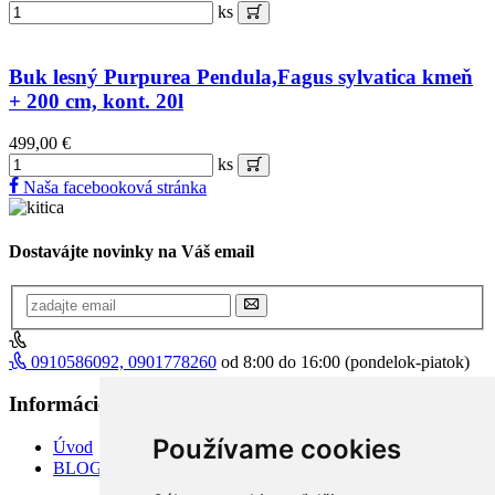
ks
Buk lesný Purpurea Pendula,Fagus sylvatica kmeň
+ 200 cm, kont. 20l
499,00 €
ks
Naša facebooková stránka
Dostavájte novinky na Váš email
0910586092, 0901778260
od 8:00 do 16:00 (pondelok-piatok)
Informácie
+
Používame cookies
Úvod
BLOG