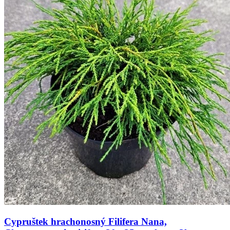
Cypruštek hrachonosný Filifera Nana,