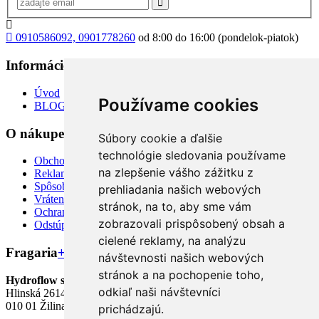
0910586092, 0901778260
od 8:00 do 16:00 (pondelok-piatok)
Informácie
+
Úvod
Používame cookies
BLOG
O nákupe
+
Súbory cookie a ďalšie
technológie sledovania používame
Obchodné podmienky
na zlepšenie vášho zážitku z
Reklamácia
Spôsoby dopravy a platby
prehliadania našich webových
Vrátenie tovaru
stránok, na to, aby sme vám
Ochrana osobných údajov
zobrazovali prispôsobený obsah a
Odstúpiť od zmluvy TU
cielené reklamy, na analýzu
Fragaria
+
návštevnosti našich webových
stránok a na pochopenie toho,
Hydroflow s.r.o.
odkiaľ naši návštevníci
Hlinská 2614/12,
010 01 Žilina
prichádzajú.