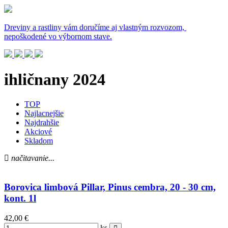
Dreviny a rastliny vám doručíme aj vlastným rozvozom,
nepoškodené vo výbornom stave.
ihličnany 2024
TOP
Najlacnejšie
Najdrahšie
Akciové
Skladom
načitavanie...
Borovica limbová Pillar, Pinus cembra, 20 - 30 cm,
kont. 1l
42,00 €
ks