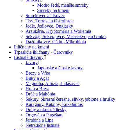
Modro šedé, menšie smreky
Smreky na kmeni
Smrekovec a Tisovec
Tisy, Torreya a Ostrolistec
Jedle, Jedlovce, Duglasky
Araukária, Kryptoméria a Wollemia
Sekvoje, Sekvojovce, Metasekvoje a Ginko
Dáždnikovce, Cédre, Mikrobiota
Ihličnany na kmeni
Trpasličie ihličnany - Čarovníky
Listnaté dreviny
Javory
Japonské a čínske javory
Brezy a Vŕba
Buky a Agát
Magnólia, Albízia, Judášovec
Hrab a Brest
Dráč a Mahónia
Sakury, okrasné čerešne, slivky, jablone a hrušky
Karagany, Katalpy, Eukaluptus
Duby a okrasné liesky
Orgován a Pagaštan
Jarabina a Lipa
Netradičné listnaté