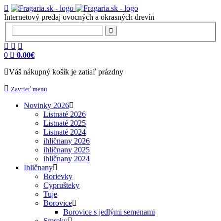
Internetový predaj ovocných a okrasných drevín
0
0.00€
Váš nákupný košík je zatiaľ prázdny
Zavrieť menu
Novinky 2026
Listnaté 2026
Listnaté 2025
Listnaté 2024
ihličnany 2026
ihličnany 2025
ihličnany 2024
Ihličnany
Borievky
Cyprušteky
Tuje
Borovice
Borovice s jedlými semenami
Smreky