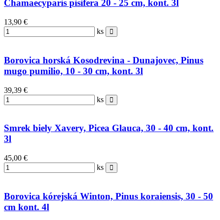
Chamaecyparis pisifera 20 - 25 cm, kont. 3l
13,90 €
ks
Borovica horská Kosodrevina - Dunajovec, Pinus
mugo pumilio, 10 - 30 cm, kont. 3l
39,39 €
ks
Smrek biely Xavery, Picea Glauca, 30 - 40 cm, kont.
3l
45,00 €
ks
Borovica kórejská Winton, Pinus koraiensis, 30 - 50
cm kont. 4l