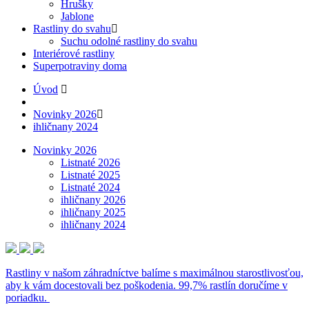
Hrušky
Jablone
Rastliny do svahu
Suchu odolné rastliny do svahu
Interiérové rastliny
Superpotraviny doma
Úvod
Novinky 2026
ihličnany 2024
Novinky 2026
Listnaté 2026
Listnaté 2025
Listnaté 2024
ihličnany 2026
ihličnany 2025
ihličnany 2024
Rastliny v našom záhradníctve balíme s maximálnou starostlivosťou,
aby k vám docestovali bez poškodenia. 99,7% rastlín doručíme v
poriadku.