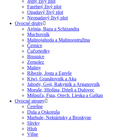
Jedlý živý plot
Farebný živý plot
Opadavý živý plot
Neopadavý živý plot
Ovocné druhy
Arónia, Baza a Schizandra
Muchovník
Malinojahoda a Malinoostružina
Černice
Čučoriedky
Brusnice
Zemolez
Maliny
Ríbezle, Josta a Egreše
Kiwi, Granátovník a Aka
Jahody, Goji, Rakytník a Arganovník
Moruše, Hlošina, Drieň a Dulovec
Mišpuľa, Figa, Orech. Lieska a Gaštan
Ovocné stromy
Čerešne
Dula a Oskoruša
Marhule, Nektárinky a Broskyne
Slivky
Hloh
Višne