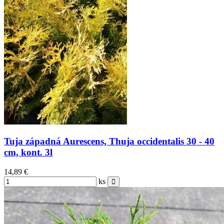
Tuja západná Aurescens, Thuja occidentalis 30 - 40
cm, kont. 3l
14,89 €
ks