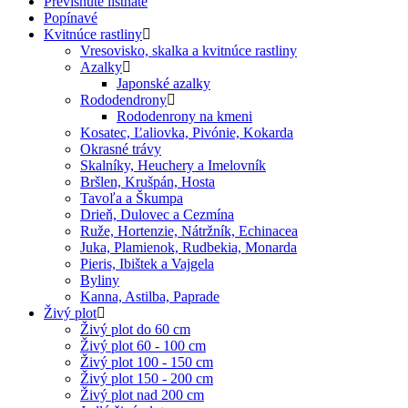
Previsnuté listnaté
Popínavé
Kvitnúce rastliny
Vresovisko, skalka a kvitnúce rastliny
Azalky
Japonské azalky
Rododendrony
Rododenrony na kmeni
Kosatec, Ľaliovka, Pivónie, Kokarda
Okrasné trávy
Skalníky, Heuchery a Imelovník
Bršlen, Krušpán, Hosta
Tavoľa a Škumpa
Drieň, Dulovec a Cezmína
Ruže, Hortenzie, Nátržník, Echinacea
Juka, Plamienok, Rudbekia, Monarda
Pieris, Ibištek a Vajgela
Byliny
Kanna, Astilba, Paprade
Živý plot
Živý plot do 60 cm
Živý plot 60 - 100 cm
Živý plot 100 - 150 cm
Živý plot 150 - 200 cm
Živý plot nad 200 cm