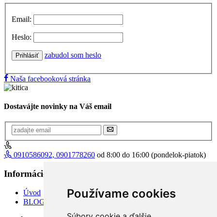
Email:
Heslo:
zabudol som heslo
Prihlásiť
Naša facebooková stránka
Dostavájte novinky na Váš email
0910586092, 0901778260
od 8:00 do 16:00 (pondelok-piatok)
Informácie
+
Používame cookies
Úvod
BLOG
Súbory cookie a ďalšie