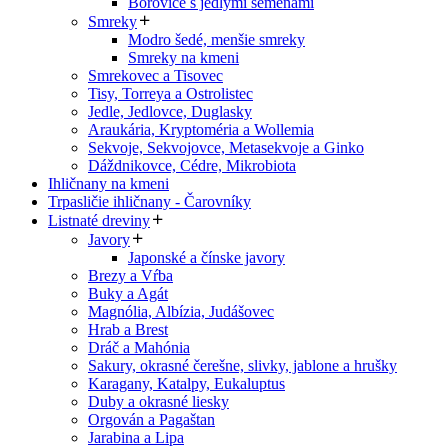
Borovice s jedlými semenami
Smreky
Modro šedé, menšie smreky
Smreky na kmeni
Smrekovec a Tisovec
Tisy, Torreya a Ostrolistec
Jedle, Jedlovce, Duglasky
Araukária, Kryptoméria a Wollemia
Sekvoje, Sekvojovce, Metasekvoje a Ginko
Dáždnikovce, Cédre, Mikrobiota
Ihličnany na kmeni
Trpasličie ihličnany - Čarovníky
Listnaté dreviny
Javory
Japonské a čínske javory
Brezy a Vŕba
Buky a Agát
Magnólia, Albízia, Judášovec
Hrab a Brest
Dráč a Mahónia
Sakury, okrasné čerešne, slivky, jablone a hrušky
Karagany, Katalpy, Eukaluptus
Duby a okrasné liesky
Orgován a Pagaštan
Jarabina a Lipa