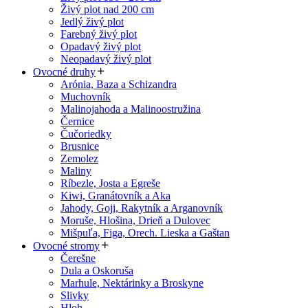
Živý plot nad 200 cm
Jedlý živý plot
Farebný živý plot
Opadavý živý plot
Neopadavý živý plot
Ovocné druhy
Arónia, Baza a Schizandra
Muchovník
Malinojahoda a Malinoostružina
Černice
Čučoriedky
Brusnice
Zemolez
Maliny
Ríbezle, Josta a Egreše
Kiwi, Granátovník a Aka
Jahody, Goji, Rakytník a Arganovník
Moruše, Hlošina, Drieň a Dulovec
Mišpuľa, Figa, Orech. Lieska a Gaštan
Ovocné stromy
Čerešne
Dula a Oskoruša
Marhule, Nektárinky a Broskyne
Slivky
Hloh