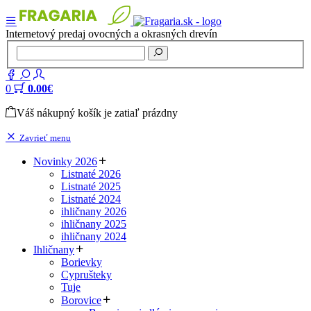
Internetový predaj ovocných a okrasných drevín
0
0.00€
Váš nákupný košík je zatiaľ prázdny
Zavrieť menu
Novinky 2026
Listnaté 2026
Listnaté 2025
Listnaté 2024
ihličnany 2026
ihličnany 2025
ihličnany 2024
Ihličnany
Borievky
Cyprušteky
Tuje
Borovice