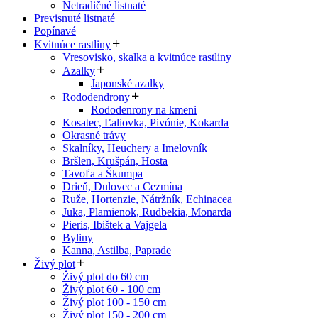
Netradičné listnaté
Previsnuté listnaté
Popínavé
Kvitnúce rastliny
Vresovisko, skalka a kvitnúce rastliny
Azalky
Japonské azalky
Rododendrony
Rododenrony na kmeni
Kosatec, Ľaliovka, Pivónie, Kokarda
Okrasné trávy
Skalníky, Heuchery a Imelovník
Bršlen, Krušpán, Hosta
Tavoľa a Škumpa
Drieň, Dulovec a Cezmína
Ruže, Hortenzie, Nátržník, Echinacea
Juka, Plamienok, Rudbekia, Monarda
Pieris, Ibištek a Vajgela
Byliny
Kanna, Astilba, Paprade
Živý plot
Živý plot do 60 cm
Živý plot 60 - 100 cm
Živý plot 100 - 150 cm
Živý plot 150 - 200 cm