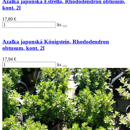
Azalka japonská Estrella, Rhododendron obtusum,
kont. 2l
17,89 €
ks
Azalka japonská Königstein, Rhododendron
obtusum, kont. 2l
17,94 €
ks