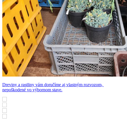
Dreviny a rastliny vám doručíme aj vlastným rozvozom,
nepoškodené vo výbornom stave.