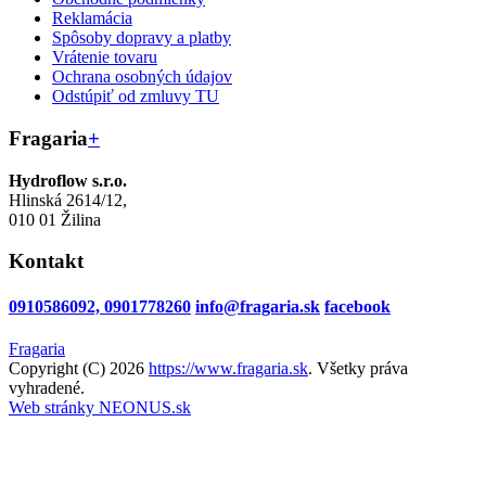
Reklamácia
Spôsoby dopravy a platby
Vrátenie tovaru
Ochrana osobných údajov
Odstúpiť od zmluvy TU
Fragaria
+
Hydroflow s.r.o.
Hlinská 2614/12,
010 01 Žilina
Kontakt
0910586092, 0901778260
info@fragaria.sk
facebook
Fragaria
Copyright (C) 2026
https://www.fragaria.sk
. Všetky práva
vyhradené.
Web stránky NEONUS.sk