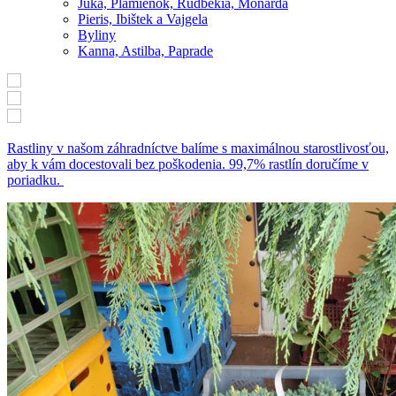
Juka, Plamienok, Rudbekia, Monarda
Pieris, Ibištek a Vajgela
Byliny
Kanna, Astilba, Paprade
Rastliny v našom záhradníctve balíme s maximálnou starostlivosťou,
aby k vám docestovali bez poškodenia. 99,7% rastlín doručíme v
poriadku.