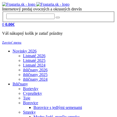
Internetový predaj ovocných a okrasných drevín
0
0.00€
Váš nákupný košík je zatiaľ prázdny
Zavrieť menu
Novinky 2026
Listnaté 2026
Listnaté 2025
Listnaté 2024
ihličnany 2026
ihličnany 2025
ihličnany 2024
Ihličnany
Borievky
Cyprušteky
Tuje
Borovice
Borovice s jedlými semenami
Smreky
Modro šedé, menšie smreky