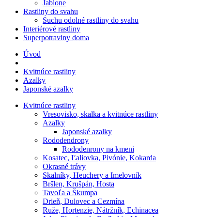
Jablone
Rastliny do svahu
Suchu odolné rastliny do svahu
Interiérové rastliny
Superpotraviny doma
Úvod
Kvitnúce rastliny
Azalky
Japonské azalky
Kvitnúce rastliny
Vresovisko, skalka a kvitnúce rastliny
Azalky
Japonské azalky
Rododendrony
Rododenrony na kmeni
Kosatec, Ľaliovka, Pivónie, Kokarda
Okrasné trávy
Skalníky, Heuchery a Imelovník
Bršlen, Krušpán, Hosta
Tavoľa a Škumpa
Drieň, Dulovec a Cezmína
Ruže, Hortenzie, Nátržník, Echinacea