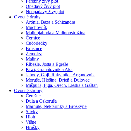
Farebný živý plot
Opadavý živý plot
Neopadavý živý plot
Ovocné druhy
Arónia, Baza a Schizandra
Muchovník
Malinojahoda a Malinoostružina
Černice
Čučoriedky
Brusnice
Zemolez
Maliny
Ríbezle, Josta a Egreše
Kiwi, Granátovník a Aka
Jahody, Goji, Rakytník a Arganovník
Moruše, Hlošina, Drieň a Dulovec
Mišpuľa, Figa, Orech. Lieska a Gaštan
Ovocné stromy
Čerešne
Dula a Oskoruša
Marhule, Nektárinky a Broskyne
Slivky
Hloh
Višne
Hrušky