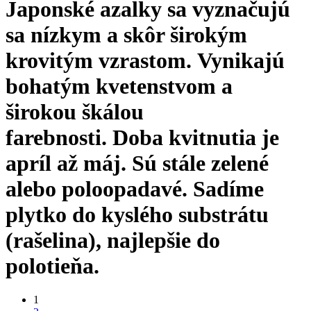
Japonské azalky sa vyznačujú
sa nízkym a skôr širokým
krovitým vzrastom. Vynikajú
bohatým kvetenstvom a
širokou škálou
farebnosti. Doba kvitnutia je
apríl až máj. Sú stále zelené
alebo poloopadavé. Sadíme
plytko do kyslého substrátu
(rašelina), najlepšie do
polotieňa.
1