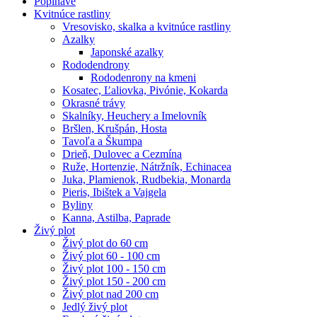
Popínavé
Kvitnúce rastliny
Vresovisko, skalka a kvitnúce rastliny
Azalky
Japonské azalky
Rododendrony
Rododenrony na kmeni
Kosatec, Ľaliovka, Pivónie, Kokarda
Okrasné trávy
Skalníky, Heuchery a Imelovník
Bršlen, Krušpán, Hosta
Tavoľa a Škumpa
Drieň, Dulovec a Cezmína
Ruže, Hortenzie, Nátržník, Echinacea
Juka, Plamienok, Rudbekia, Monarda
Pieris, Ibištek a Vajgela
Byliny
Kanna, Astilba, Paprade
Živý plot
Živý plot do 60 cm
Živý plot 60 - 100 cm
Živý plot 100 - 150 cm
Živý plot 150 - 200 cm
Živý plot nad 200 cm
Jedlý živý plot