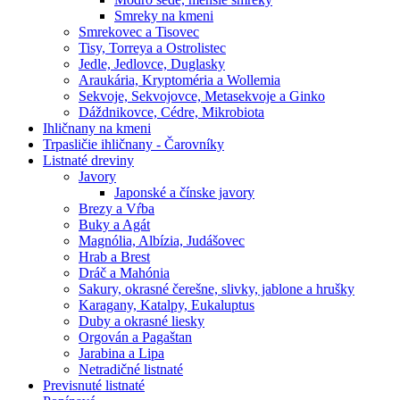
Smreky na kmeni
Smrekovec a Tisovec
Tisy, Torreya a Ostrolistec
Jedle, Jedlovce, Duglasky
Araukária, Kryptoméria a Wollemia
Sekvoje, Sekvojovce, Metasekvoje a Ginko
Dáždnikovce, Cédre, Mikrobiota
Ihličnany na kmeni
Trpasličie ihličnany - Čarovníky
Listnaté dreviny
Javory
Japonské a čínske javory
Brezy a Vŕba
Buky a Agát
Magnólia, Albízia, Judášovec
Hrab a Brest
Dráč a Mahónia
Sakury, okrasné čerešne, slivky, jablone a hrušky
Karagany, Katalpy, Eukaluptus
Duby a okrasné liesky
Orgován a Pagaštan
Jarabina a Lipa
Netradičné listnaté
Previsnuté listnaté