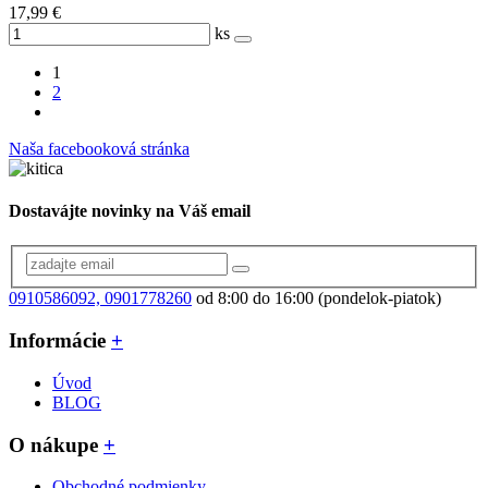
17,99 €
ks
1
2
Naša facebooková stránka
Dostavájte novinky na Váš email
0910586092, 0901778260
od 8:00 do 16:00 (pondelok-piatok)
Informácie
+
Úvod
BLOG
O nákupe
+
Obchodné podmienky