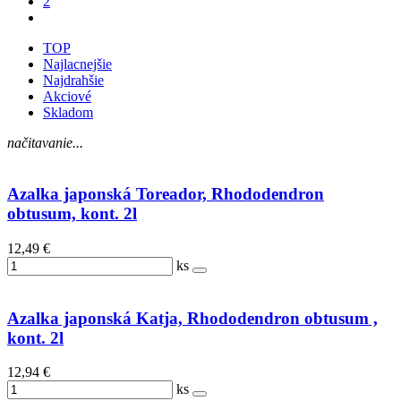
2
TOP
Najlacnejšie
Najdrahšie
Akciové
Skladom
načitavanie...
Azalka japonská Toreador, Rhododendron
obtusum, kont. 2l
12,49 €
ks
Azalka japonská Katja, Rhododendron obtusum ,
kont. 2l
12,94 €
ks