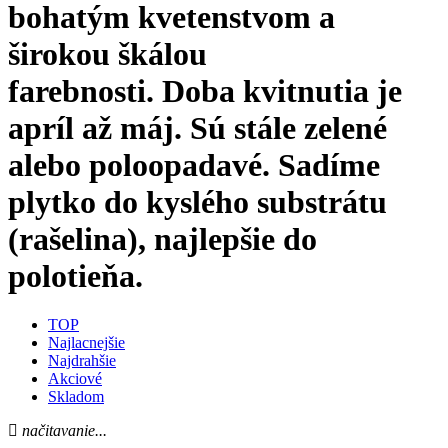
bohatým kvetenstvom a
širokou škálou
farebnosti. Doba kvitnutia je
apríl až máj. Sú stále zelené
alebo poloopadavé. Sadíme
plytko do kyslého substrátu
(rašelina), najlepšie do
polotieňa.
TOP
Najlacnejšie
Najdrahšie
Akciové
Skladom
načitavanie...