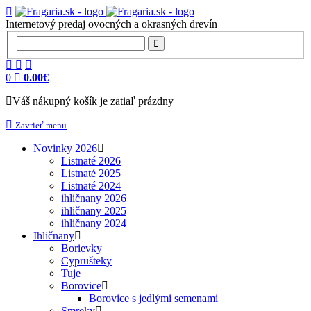
Internetový predaj ovocných a okrasných drevín
0
0.00€
Váš nákupný košík je zatiaľ prázdny
Zavrieť menu
Novinky 2026
Listnaté 2026
Listnaté 2025
Listnaté 2024
ihličnany 2026
ihličnany 2025
ihličnany 2024
Ihličnany
Borievky
Cyprušteky
Tuje
Borovice
Borovice s jedlými semenami
Smreky