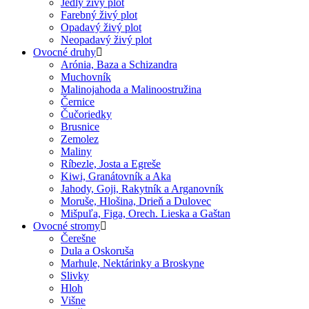
Jedlý živý plot
Farebný živý plot
Opadavý živý plot
Neopadavý živý plot
Ovocné druhy
Arónia, Baza a Schizandra
Muchovník
Malinojahoda a Malinoostružina
Černice
Čučoriedky
Brusnice
Zemolez
Maliny
Ríbezle, Josta a Egreše
Kiwi, Granátovník a Aka
Jahody, Goji, Rakytník a Arganovník
Moruše, Hlošina, Drieň a Dulovec
Mišpuľa, Figa, Orech. Lieska a Gaštan
Ovocné stromy
Čerešne
Dula a Oskoruša
Marhule, Nektárinky a Broskyne
Slivky
Hloh
Višne