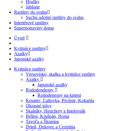
Hrušky
Jablone
Rastliny do svahu
Suchu odolné rastliny do svahu
Interiérové rastliny
Superpotraviny doma
Úvod
Kvitnúce rastliny
Azalky
Japonské azalky
Kvitnúce rastliny
Vresovisko, skalka a kvitnúce rastliny
Azalky
Japonské azalky
Rododendrony
Rododenrony na kmeni
Kosatec, Ľaliovka, Pivónie, Kokarda
Okrasné trávy
Skalníky, Heuchery a Imelovník
Bršlen, Krušpán, Hosta
Tavoľa a Škumpa
Drieň, Dulovec a Cezmína