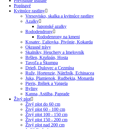
Previsnuté listnaté
Popínavé
Kvitnúce rastliny
Vresovisko, skalka a kvitnúce rastliny
Azalky
Japonské azalky
Rododendrony
Rododenrony na kmeni
Kosatec, Ľaliovka, Pivónie, Kokarda
Okrasné trávy
Skalníky, Heuchery a Imelovník
Bršlen, Krušpán, Hosta
Tavoľa a Škumpa
Drieň, Dulovec a Cezmína
Ruže, Hortenzie, Nátržník, Echinacea
Juka, Plamienok, Rudbekia, Monarda
Pieris, Ibištek a Vajgela
Byliny
Kanna, Astilba, Paprade
Živý plot
Živý plot do 60 cm
Živý plot 60 - 100 cm
Živý plot 100 - 150 cm
Živý plot 150 - 200 cm
Živý plot nad 200 cm