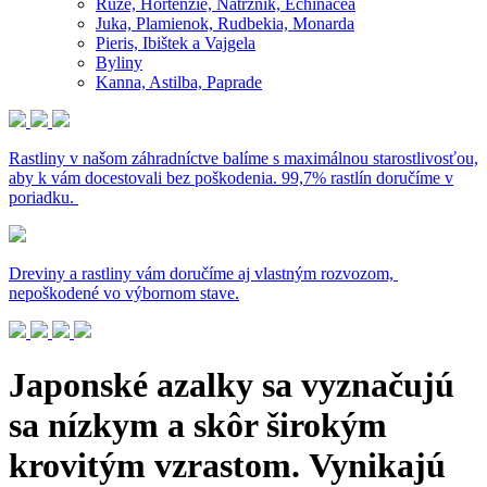
Ruže, Hortenzie, Nátržník, Echinacea
Juka, Plamienok, Rudbekia, Monarda
Pieris, Ibištek a Vajgela
Byliny
Kanna, Astilba, Paprade
Rastliny v našom záhradníctve balíme s maximálnou starostlivosťou,
aby k vám docestovali bez poškodenia. 99,7% rastlín doručíme v
poriadku.
Dreviny a rastliny vám doručíme aj vlastným rozvozom,
nepoškodené vo výbornom stave.
Japonské azalky sa vyznačujú
sa nízkym a skôr širokým
krovitým vzrastom. Vynikajú