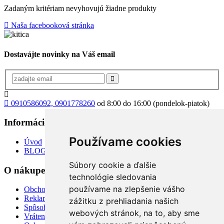
Zadaným kritériam nevyhovujú žiadne produkty
Naša facebooková stránka
Dostavájte novinky na Váš email
0910586092, 0901778260
od 8:00 do 16:00 (pondelok-piatok)
Informácie
+
Používame cookies
Úvod
BLOG
Súbory cookie a ďalšie
O nákupe
+
technológie sledovania
používame na zlepšenie vášho
Obchodné podmienky
Reklamácia
zážitku z prehliadania našich
Spôsoby dopravy a platby
webových stránok, na to, aby sme
Vrátenie tovaru