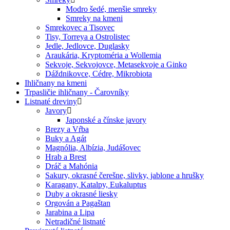
Modro šedé, menšie smreky
Smreky na kmeni
Smrekovec a Tisovec
Tisy, Torreya a Ostrolistec
Jedle, Jedlovce, Duglasky
Araukária, Kryptoméria a Wollemia
Sekvoje, Sekvojovce, Metasekvoje a Ginko
Dáždnikovce, Cédre, Mikrobiota
Ihličnany na kmeni
Trpasličie ihličnany - Čarovníky
Listnaté dreviny
Javory
Japonské a čínske javory
Brezy a Vŕba
Buky a Agát
Magnólia, Albízia, Judášovec
Hrab a Brest
Dráč a Mahónia
Sakury, okrasné čerešne, slivky, jablone a hrušky
Karagany, Katalpy, Eukaluptus
Duby a okrasné liesky
Orgován a Pagaštan
Jarabina a Lipa
Netradičné listnaté