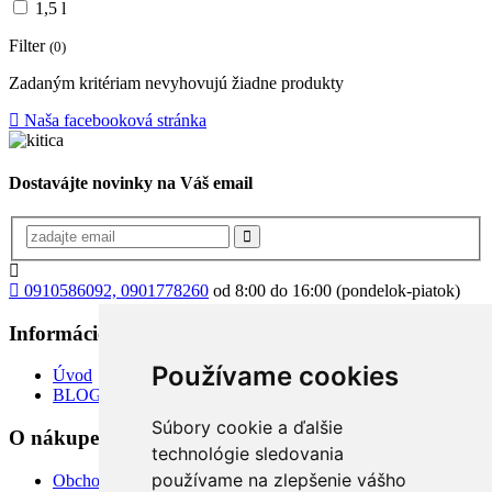
1,5 l
Filter
(0)
Zadaným kritériam nevyhovujú žiadne produkty
Naša facebooková stránka
Dostavájte novinky na Váš email
0910586092, 0901778260
od 8:00 do 16:00 (pondelok-piatok)
Informácie
+
Používame cookies
Úvod
BLOG
Súbory cookie a ďalšie
O nákupe
+
technológie sledovania
používame na zlepšenie vášho
Obchodné podmienky