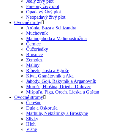
Jedlý živý plot
Farebný živý plot
Opadavý živý plot
Neopadavý živý plot
Ovocné druhy
Arónia, Baza a Schizandra
Muchovník
Malinojahoda a Malinoostružina
Černice
Čučoriedky
Brusnice
Zemolez
Maliny
Ríbezle, Josta a Egreše
Kiwi, Granátovník a Aka
Jahody, Goji, Rakytník a Arganovník
Moruše, Hlošina, Drieň a Dulovec
Mišpuľa, Figa, Orech. Lieska a Gaštan
Ovocné stromy
Čerešne
Dula a Oskoruša
Marhule, Nektárinky a Broskyne
Slivky
Hloh
Višne