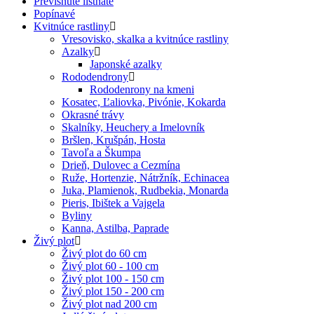
Previsnuté listnaté
Popínavé
Kvitnúce rastliny
Vresovisko, skalka a kvitnúce rastliny
Azalky
Japonské azalky
Rododendrony
Rododenrony na kmeni
Kosatec, Ľaliovka, Pivónie, Kokarda
Okrasné trávy
Skalníky, Heuchery a Imelovník
Bršlen, Krušpán, Hosta
Tavoľa a Škumpa
Drieň, Dulovec a Cezmína
Ruže, Hortenzie, Nátržník, Echinacea
Juka, Plamienok, Rudbekia, Monarda
Pieris, Ibištek a Vajgela
Byliny
Kanna, Astilba, Paprade
Živý plot
Živý plot do 60 cm
Živý plot 60 - 100 cm
Živý plot 100 - 150 cm
Živý plot 150 - 200 cm
Živý plot nad 200 cm