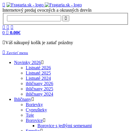
Internetový predaj ovocných a okrasných drevín
0
0.00€
Váš nákupný košík je zatiaľ prázdny
Zavrieť menu
Novinky 2026
Listnaté 2026
Listnaté 2025
Listnaté 2024
ihličnany 2026
ihličnany 2025
ihličnany 2024
Ihličnany
Borievky
Cyprušteky
Tuje
Borovice
Borovice s jedlými semenami
Smreky