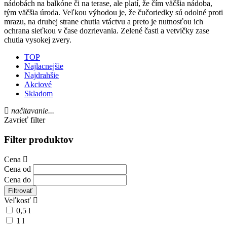
nádobách na balkóne či na terase, ale platí, že čím väčšia nádoba,
tým väčšia úroda. Veľkou výhodou je, že čučoriedky sú odolné proti
mrazu, na druhej strane chutia vtáctvu a preto je nutnosťou ich
ochrana sieťkou v čase dozrievania. Zelené časti a vetvičky zase
chutia vysokej zvery.
TOP
Najlacnejšie
Najdrahšie
Akciové
Skladom
načitavanie...
Zavrieť filter
Filter produktov
Cena
Cena od
Cena do
Filtrovať
Veľkosť
0,5 l
1 l