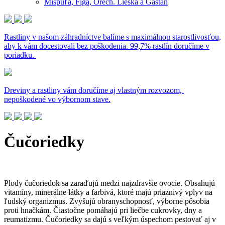
Mišpuľa, Figa, Orech. Lieska a Gaštan
Rastliny v našom záhradníctve balíme s maximálnou starostlivosťou,
aby k vám docestovali bez poškodenia. 99,7% rastlín doručíme v
poriadku.
Dreviny a rastliny vám doručíme aj vlastným rozvozom,
nepoškodené vo výbornom stave.
Čučoriedky
Plody čučoriedok sa zaraďujú medzi najzdravšie ovocie. Obsahujú
vitamíny, minerálne látky a farbivá, ktoré majú priaznivý vplyv na
ľudský organizmus. Zvyšujú obranyschopnosť, výborne pôsobia
proti hnačkám. Čiastočne pomáhajú pri liečbe cukrovky, dny a
reumatizmu. Čučoriedky sa dajú s veľkým úspechom pestovať aj v