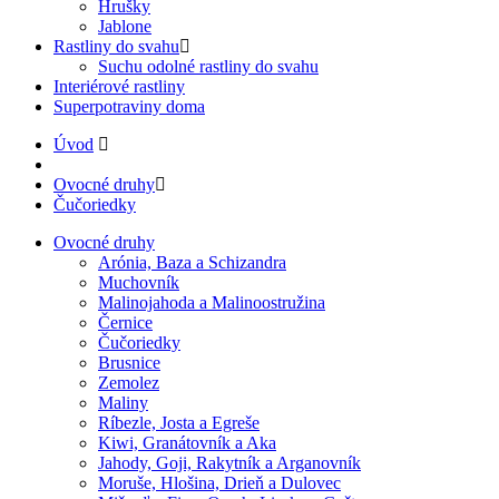
Hrušky
Jablone
Rastliny do svahu
Suchu odolné rastliny do svahu
Interiérové rastliny
Superpotraviny doma
Úvod
Ovocné druhy
Čučoriedky
Ovocné druhy
Arónia, Baza a Schizandra
Muchovník
Malinojahoda a Malinoostružina
Černice
Čučoriedky
Brusnice
Zemolez
Maliny
Ríbezle, Josta a Egreše
Kiwi, Granátovník a Aka
Jahody, Goji, Rakytník a Arganovník
Moruše, Hlošina, Drieň a Dulovec