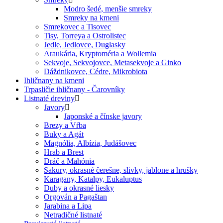
Modro šedé, menšie smreky
Smreky na kmeni
Smrekovec a Tisovec
Tisy, Torreya a Ostrolistec
Jedle, Jedlovce, Duglasky
Araukária, Kryptoméria a Wollemia
Sekvoje, Sekvojovce, Metasekvoje a Ginko
Dáždnikovce, Cédre, Mikrobiota
Ihličnany na kmeni
Trpasličie ihličnany - Čarovníky
Listnaté dreviny
Javory
Japonské a čínske javory
Brezy a Vŕba
Buky a Agát
Magnólia, Albízia, Judášovec
Hrab a Brest
Dráč a Mahónia
Sakury, okrasné čerešne, slivky, jablone a hrušky
Karagany, Katalpy, Eukaluptus
Duby a okrasné liesky
Orgován a Pagaštan
Jarabina a Lipa
Netradičné listnaté