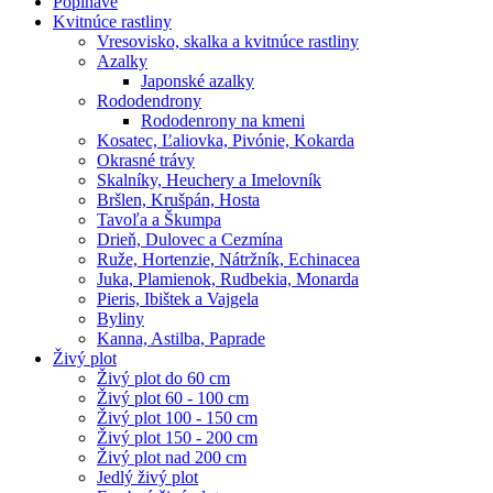
Popínavé
Kvitnúce rastliny
Vresovisko, skalka a kvitnúce rastliny
Azalky
Japonské azalky
Rododendrony
Rododenrony na kmeni
Kosatec, Ľaliovka, Pivónie, Kokarda
Okrasné trávy
Skalníky, Heuchery a Imelovník
Bršlen, Krušpán, Hosta
Tavoľa a Škumpa
Drieň, Dulovec a Cezmína
Ruže, Hortenzie, Nátržník, Echinacea
Juka, Plamienok, Rudbekia, Monarda
Pieris, Ibištek a Vajgela
Byliny
Kanna, Astilba, Paprade
Živý plot
Živý plot do 60 cm
Živý plot 60 - 100 cm
Živý plot 100 - 150 cm
Živý plot 150 - 200 cm
Živý plot nad 200 cm
Jedlý živý plot