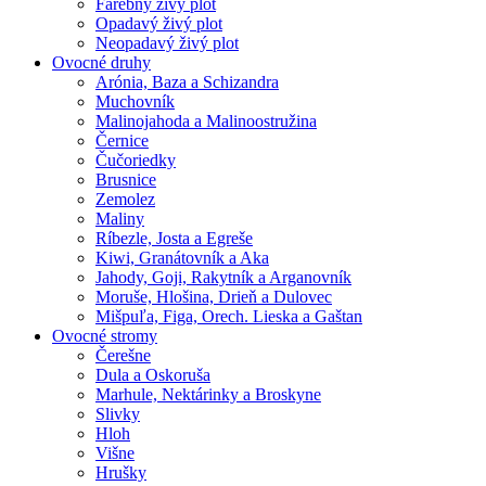
Farebný živý plot
Opadavý živý plot
Neopadavý živý plot
Ovocné druhy
Arónia, Baza a Schizandra
Muchovník
Malinojahoda a Malinoostružina
Černice
Čučoriedky
Brusnice
Zemolez
Maliny
Ríbezle, Josta a Egreše
Kiwi, Granátovník a Aka
Jahody, Goji, Rakytník a Arganovník
Moruše, Hlošina, Drieň a Dulovec
Mišpuľa, Figa, Orech. Lieska a Gaštan
Ovocné stromy
Čerešne
Dula a Oskoruša
Marhule, Nektárinky a Broskyne
Slivky
Hloh
Višne
Hrušky