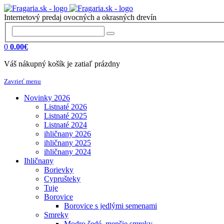
Internetový predaj ovocných a okrasných drevín
0
0.00€
Váš nákupný košík je zatiaľ prázdny
Zavrieť menu
Novinky 2026
Listnaté 2026
Listnaté 2025
Listnaté 2024
ihličnany 2026
ihličnany 2025
ihličnany 2024
Ihličnany
Borievky
Cyprušteky
Tuje
Borovice
Borovice s jedlými semenami
Smreky
Modro šedé, menšie smreky