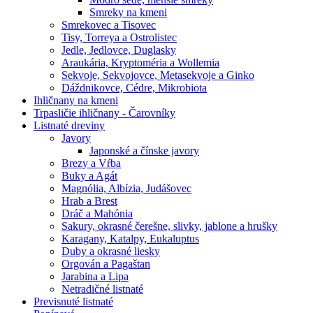
Smreky na kmeni
Smrekovec a Tisovec
Tisy, Torreya a Ostrolistec
Jedle, Jedlovce, Duglasky
Araukária, Kryptoméria a Wollemia
Sekvoje, Sekvojovce, Metasekvoje a Ginko
Dáždnikovce, Cédre, Mikrobiota
Ihličnany na kmeni
Trpasličie ihličnany - Čarovníky
Listnaté dreviny
Javory
Japonské a čínske javory
Brezy a Vŕba
Buky a Agát
Magnólia, Albízia, Judášovec
Hrab a Brest
Dráč a Mahónia
Sakury, okrasné čerešne, slivky, jablone a hrušky
Karagany, Katalpy, Eukaluptus
Duby a okrasné liesky
Orgován a Pagaštan
Jarabina a Lipa
Netradičné listnaté
Previsnuté listnaté