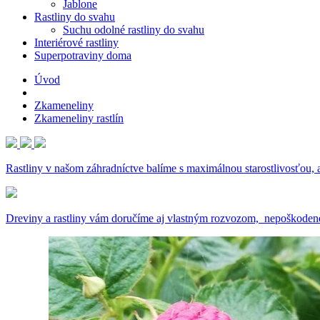
Jablone
Rastliny do svahu
Suchu odolné rastliny do svahu
Interiérové rastliny
Superpotraviny doma
Úvod
Zkameneliny
Zkameneliny rastlín
Rastliny v našom záhradníctve balíme s maximálnou starostlivosťou,
Dreviny a rastliny vám doručíme aj vlastným rozvozom, nepoškoden