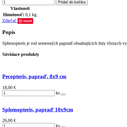
Pridať do košíka
Vlastnosti
Hmotnosť:
0,1 kg
Zdieľať
Uložiť
Popis
Sphenopteris je rod semenných papradí obsahujúcich listy rôznych vy
Súvisiace produkty
Pecopteris, papraď, 8x9 cm
18,00 €
ks
Sphenopteris, papraď 10x9cm
26,00 €
ks