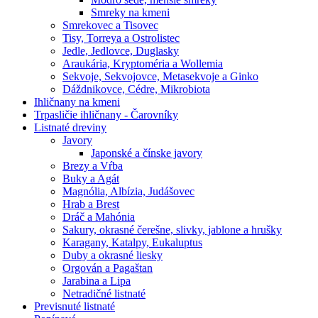
Smreky na kmeni
Smrekovec a Tisovec
Tisy, Torreya a Ostrolistec
Jedle, Jedlovce, Duglasky
Araukária, Kryptoméria a Wollemia
Sekvoje, Sekvojovce, Metasekvoje a Ginko
Dáždnikovce, Cédre, Mikrobiota
Ihličnany na kmeni
Trpasličie ihličnany - Čarovníky
Listnaté dreviny
Javory
Japonské a čínske javory
Brezy a Vŕba
Buky a Agát
Magnólia, Albízia, Judášovec
Hrab a Brest
Dráč a Mahónia
Sakury, okrasné čerešne, slivky, jablone a hrušky
Karagany, Katalpy, Eukaluptus
Duby a okrasné liesky
Orgován a Pagaštan
Jarabina a Lipa
Netradičné listnaté
Previsnuté listnaté