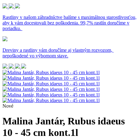
Rastliny v našom záhradníctve balíme s maximálnou starostlivosťou,
aby k vám docestovali bez poškodenia. 99,7% rastlín doručíme v
poriadku.
Dreviny a rastliny vám doručíme aj vlastným rozvozom,
nepoškodené vo výbornom stave.
Nové
Malina Jantár, Rubus idaeus
10 - 45 cm kont.1l