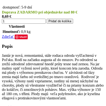
dostupnosť:
5-9 dní
Doprava ZADARMO pri objednávke nad 80 €
8,69 €
Pridať do košíka
Vlastnosti
Hmotnosť:
0,9 kg
Zdieľať
Uložiť
Popis
Jantár je nová, remontantná, stále rodiaca odroda vyšľachtená v
Poľsku. Rodí na začiatku augusta až do mrazov. Po odrodení sa
zrežú odrodené zdrevnatené hnedé prúty tesne nad zemou. Na jar
maliny opäť vyženú nové prúty, ktoré koncom leta zarodia. Odroda
má plody s výbornou prenikavou chuťou. V závislosti od fázy
zrenia majú farbu od svetložltej po tmavo oranžovú. Rodivosť je
vysoká, výhony rastú vzpriamene, rastliny sú menej náchylné na
choroby, plody sú všestranne využiteľné či na priamy konzum alebo
do koláčov, či zmrzlinových pohárov. Max. výška výhonov je 150
až 180 cm, s tŕňmi. Plody majú veľa polyfenolov, ako je kyselina
ellagová s protirakovinovými vlastnosťami.