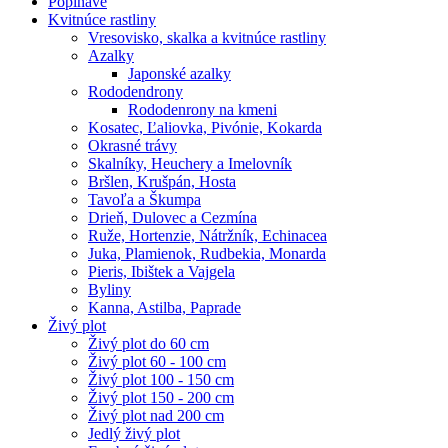
Popínavé
Kvitnúce rastliny
Vresovisko, skalka a kvitnúce rastliny
Azalky
Japonské azalky
Rododendrony
Rododenrony na kmeni
Kosatec, Ľaliovka, Pivónie, Kokarda
Okrasné trávy
Skalníky, Heuchery a Imelovník
Bršlen, Krušpán, Hosta
Tavoľa a Škumpa
Drieň, Dulovec a Cezmína
Ruže, Hortenzie, Nátržník, Echinacea
Juka, Plamienok, Rudbekia, Monarda
Pieris, Ibištek a Vajgela
Byliny
Kanna, Astilba, Paprade
Živý plot
Živý plot do 60 cm
Živý plot 60 - 100 cm
Živý plot 100 - 150 cm
Živý plot 150 - 200 cm
Živý plot nad 200 cm
Jedlý živý plot