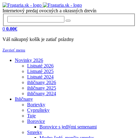
Internetový predaj ovocných a okrasných drevín
0
0.00€
Váš nákupný košík je zatiaľ prázdny
Zavrieť menu
Novinky 2026
Listnaté 2026
Listnaté 2025
Listnaté 2024
ihličnany 2026
ihličnany 2025
ihličnany 2024
Ihličnany
Borievky
Cyprušteky
Tuje
Borovice
Borovice s jedlými semenami
Smreky
Modro šedé, menšie smreky