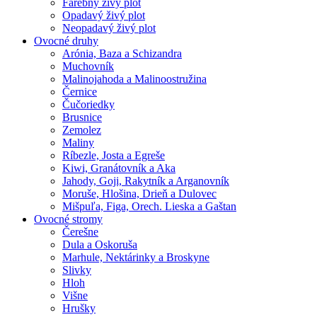
Farebný živý plot
Opadavý živý plot
Neopadavý živý plot
Ovocné druhy
Arónia, Baza a Schizandra
Muchovník
Malinojahoda a Malinoostružina
Černice
Čučoriedky
Brusnice
Zemolez
Maliny
Ríbezle, Josta a Egreše
Kiwi, Granátovník a Aka
Jahody, Goji, Rakytník a Arganovník
Moruše, Hlošina, Drieň a Dulovec
Mišpuľa, Figa, Orech. Lieska a Gaštan
Ovocné stromy
Čerešne
Dula a Oskoruša
Marhule, Nektárinky a Broskyne
Slivky
Hloh
Višne
Hrušky