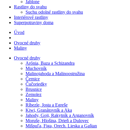
Jablone
Rastliny do svahu
Suchu odolné rastliny do svahu
Interiérové rastliny
Superpotraviny doma
Úvod
Ovocné druhy
Maliny
Ovocné druhy
Arónia, Baza a Schizandra
Muchovník
Malinojahoda a Malinoostružina
Černice
Čučoriedky
Brusnice
Zemolez
Maliny
Ríbezle, Josta a Egreše
Kiwi, Granátovník a Aka
Jahody, Goji, Rakytník a Arganovník
Moruše, Hlošina, Drieň a Dulovec
Mišpuľa, Figa, Orech. Lieska a Gaštan