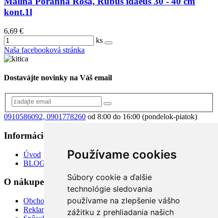
Malina Poranna Rosa, Rubus idaeus 30 - 40 cm
kont.1l
6,69 €
ks
Naša facebooková stránka
Dostavájte novinky na Váš email
0910586092, 0901778260
od 8:00 do 16:00 (pondelok-piatok)
Informácie
+
Používame cookies
Úvod
BLOG
Súbory cookie a ďalšie
O nákupe
+
technológie sledovania
používame na zlepšenie vášho
Obchodné podmienky
Reklamácia
zážitku z prehliadania našich