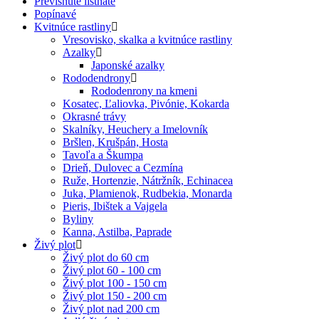
Previsnuté listnaté
Popínavé
Kvitnúce rastliny
Vresovisko, skalka a kvitnúce rastliny
Azalky
Japonské azalky
Rododendrony
Rododenrony na kmeni
Kosatec, Ľaliovka, Pivónie, Kokarda
Okrasné trávy
Skalníky, Heuchery a Imelovník
Bršlen, Krušpán, Hosta
Tavoľa a Škumpa
Drieň, Dulovec a Cezmína
Ruže, Hortenzie, Nátržník, Echinacea
Juka, Plamienok, Rudbekia, Monarda
Pieris, Ibištek a Vajgela
Byliny
Kanna, Astilba, Paprade
Živý plot
Živý plot do 60 cm
Živý plot 60 - 100 cm
Živý plot 100 - 150 cm
Živý plot 150 - 200 cm
Živý plot nad 200 cm