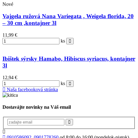
Nové
Vajgela ružová Nana Variegata , Weigela florida, 20
– 30 cm ,kontajner 3l
11,99 €
ks
Ibištek sýrsky Hamabo, Hibiscus syriacus, kontajner
3l
12,94 €
ks
Naša facebooková stránka
Dostavájte novinky na Váš email
0910586092, 0901778260
od 8:00 do 16:00 (pondelok-piatok)