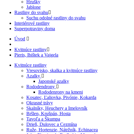
Hrušky
Jablone
Rastliny do svahu
Suchu odolné rastliny do svahu
Interiérové rastliny
Superpotraviny doma
Úvod
Kvitnúce rastliny
Pieris, Ibištek a Vajgela
Kvitnúce rastliny
Vresovisko, skalka a kvitnúce rastliny
Azalky
Japonské azalky
Rododendrony
Rododenrony na kmeni
Kosatec, Ľaliovka, Pivónie, Kokarda
Okrasné trávy
Skalníky, Heuchery a Imelovník
Bršlen, Krušpán, Hosta
Tavoľa a Škumpa
Drieň, Dulovec a Cezmína
Ruže, Hortenzie, Nátržník, Echinacea