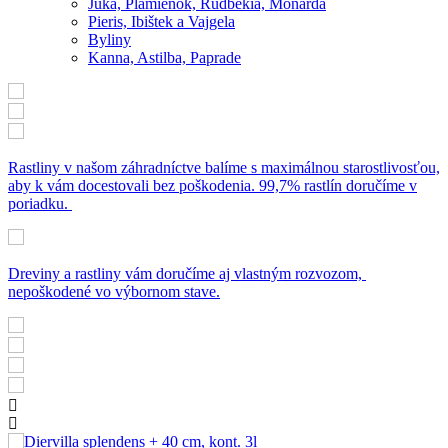
Juka, Plamienok, Rudbekia, Monarda
Pieris, Ibištek a Vajgela
Byliny
Kanna, Astilba, Paprade
Rastliny v našom záhradníctve balíme s maximálnou starostlivosťou,
aby k vám docestovali bez poškodenia. 99,7% rastlín doručíme v
poriadku.
Dreviny a rastliny vám doručíme aj vlastným rozvozom,
nepoškodené vo výbornom stave.