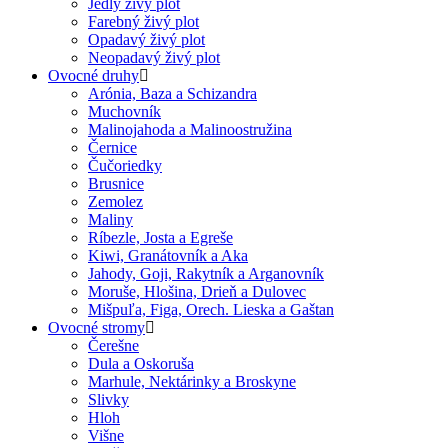
Jedlý živý plot
Farebný živý plot
Opadavý živý plot
Neopadavý živý plot
Ovocné druhy
Arónia, Baza a Schizandra
Muchovník
Malinojahoda a Malinoostružina
Černice
Čučoriedky
Brusnice
Zemolez
Maliny
Ríbezle, Josta a Egreše
Kiwi, Granátovník a Aka
Jahody, Goji, Rakytník a Arganovník
Moruše, Hlošina, Drieň a Dulovec
Mišpuľa, Figa, Orech. Lieska a Gaštan
Ovocné stromy
Čerešne
Dula a Oskoruša
Marhule, Nektárinky a Broskyne
Slivky
Hloh
Višne