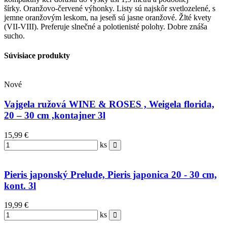
šírky. Oranžovo-červené výhonky. Listy sú najskôr svetlozelené, s
jemne oranžovým leskom, na jeseň sú jasne oranžové. Žlté kvety
(VII-VIII). Preferuje slnečné a polotienisté polohy. Dobre znáša
sucho.
Súvisiace produkty
Nové
Vajgela ružová WINE & ROSES , Weigela florida,
20 – 30 cm ,kontajner 3l
15,99 €
ks
Pieris japonský Prelude, Pieris japonica 20 - 30 cm,
kont. 3l
19,99 €
ks