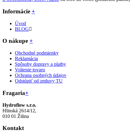
Informácie
+
Úvod
BLOG
O nákupe
+
Obchodné podmienky
Reklamácia
Spôsoby dopravy a platby
Vrátenie tovaru
Ochrana osobných údajov
Odstúpiť od zmluvy TU
Fragaria
+
Hydroflow s.r.o.
Hlinská 2614/12,
010 01 Žilina
Kontakt