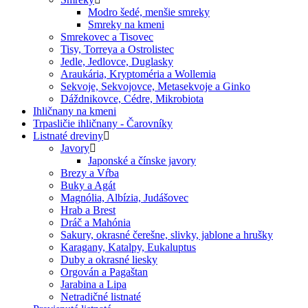
Modro šedé, menšie smreky
Smreky na kmeni
Smrekovec a Tisovec
Tisy, Torreya a Ostrolistec
Jedle, Jedlovce, Duglasky
Araukária, Kryptoméria a Wollemia
Sekvoje, Sekvojovce, Metasekvoje a Ginko
Dáždnikovce, Cédre, Mikrobiota
Ihličnany na kmeni
Trpasličie ihličnany - Čarovníky
Listnaté dreviny
Javory
Japonské a čínske javory
Brezy a Vŕba
Buky a Agát
Magnólia, Albízia, Judášovec
Hrab a Brest
Dráč a Mahónia
Sakury, okrasné čerešne, slivky, jablone a hrušky
Karagany, Katalpy, Eukaluptus
Duby a okrasné liesky
Orgován a Pagaštan
Jarabina a Lipa
Netradičné listnaté