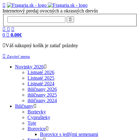
Internetový predaj ovocných a okrasných drevín
0
0.00€
Váš nákupný košík je zatiaľ prázdny
Zavrieť menu
Novinky 2026
Listnaté 2026
Listnaté 2025
Listnaté 2024
ihličnany 2026
ihličnany 2025
ihličnany 2024
Ihličnany
Borievky
Cyprušteky
Tuje
Borovice
Borovice s jedlými semenami
Smreky