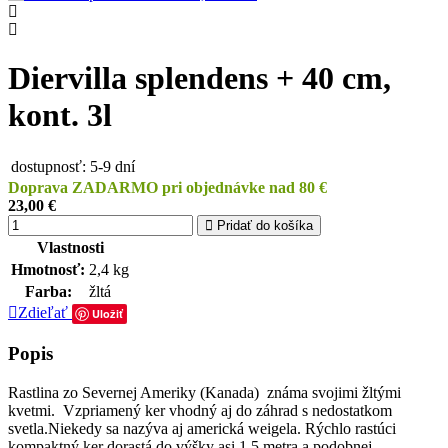
Diervilla splendens + 40 cm,
kont. 3l
dostupnosť:
5-9 dní
Doprava ZADARMO pri objednávke nad 80 €
23,00 €
Pridať do košíka
Vlastnosti
Hmotnosť:
2,4 kg
Farba:
žltá
Zdieľať
Uložiť
Popis
Rastlina zo Severnej Ameriky (Kanada) známa svojimi žltými
kvetmi. Vzpriamený ker vhodný aj do záhrad s nedostatkom
svetla.Niekedy sa nazýva aj americká weigela. Rýchlo rastúci
kompaktný ker dorastá do výšky asi 1,5 metra a podobnej