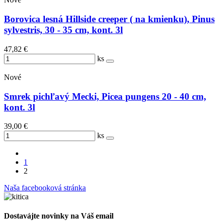
Borovica lesná Hillside creeper ( na kmienku), Pinus
sylvestris, 30 - 35 cm, kont. 3l
47,82 €
ks
Nové
Smrek pichľavý Mecki, Picea pungens 20 - 40 cm,
kont. 3l
39,00 €
ks
1
2
Naša facebooková stránka
Dostavájte novinky na Váš email