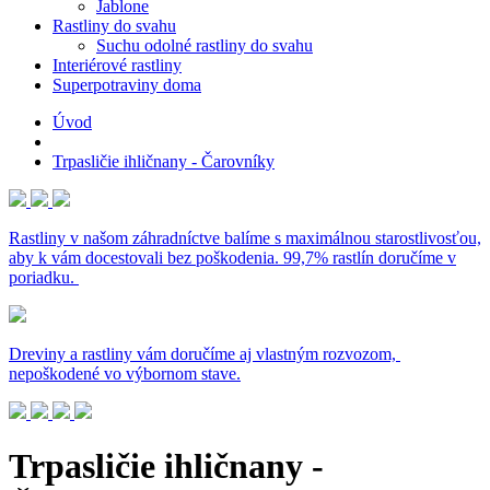
Jablone
Rastliny do svahu
Suchu odolné rastliny do svahu
Interiérové rastliny
Superpotraviny doma
Úvod
Trpasličie ihličnany - Čarovníky
Rastliny v našom záhradníctve balíme s maximálnou starostlivosťou,
aby k vám docestovali bez poškodenia. 99,7% rastlín doručíme v
poriadku.
Dreviny a rastliny vám doručíme aj vlastným rozvozom,
nepoškodené vo výbornom stave.
Trpasličie ihličnany -