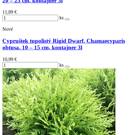
20 – 25 cm, kontajner 3l
11,89 €
ks
Nové
Cypruštek tupolistý Rigid Dwarf, Chamaecyparis
obtusa. 10 – 15 cm, kontajner 3l
10,99 €
ks