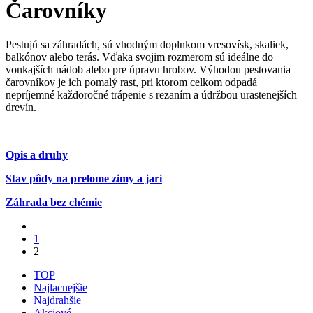
Čarovníky
Pestujú sa záhradách, sú vhodným doplnkom vresovísk, skaliek,
balkónov alebo terás. Vďaka svojim rozmerom sú ideálne do
vonkajších nádob alebo pre úpravu hrobov. Výhodou pestovania
čarovníkov je ich pomalý rast, pri ktorom celkom odpadá
nepríjemné každoročné trápenie s rezaním a údržbou urastenejších
drevín.
Opis a druhy
Stav pôdy na prelome zimy a jari
Záhrada bez chémie
1
2
TOP
Najlacnejšie
Najdrahšie
Akciové