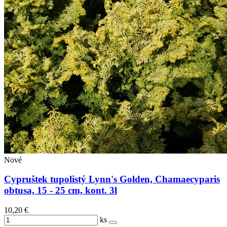
Nové
Cypruštek tupolistý Lynn's Golden, Chamaecyparis
obtusa, 15 - 25 cm, kont. 3l
10,20 €
ks