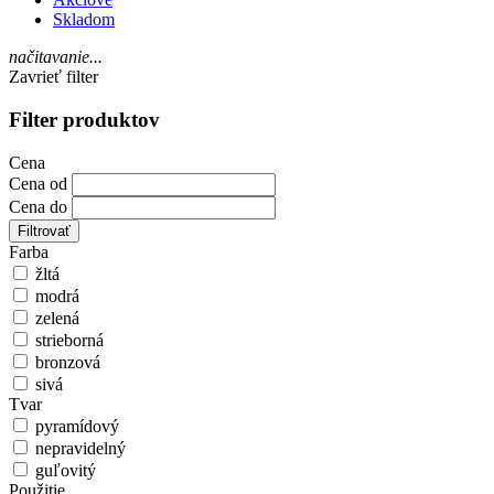
Skladom
načitavanie...
Zavrieť filter
Filter produktov
Cena
Cena od
Cena do
Filtrovať
Farba
žltá
modrá
zelená
strieborná
bronzová
sivá
Tvar
pyramídový
nepravidelný
guľovitý
Použitie