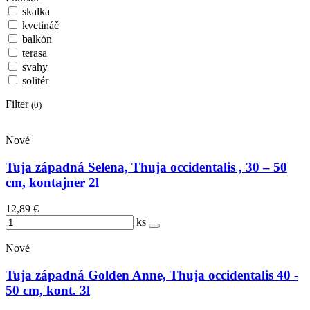
skalka
kvetináč
balkón
terasa
svahy
solitér
Filter
(0)
Nové
Tuja západná Selena, Thuja occidentalis , 30 – 50
cm, kontajner 2l
12,89 €
ks
Nové
Tuja západná Golden Anne, Thuja occidentalis 40 -
50 cm, kont. 3l