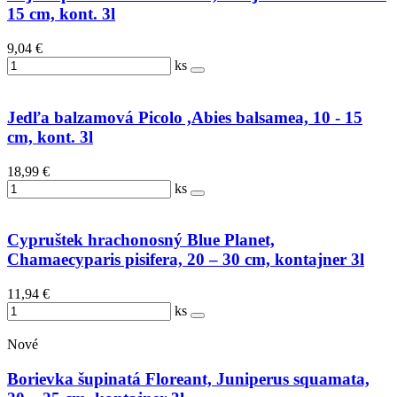
15 cm, kont. 3l
9,04 €
ks
Jedľa balzamová Picolo ,Abies balsamea, 10 - 15
cm, kont. 3l
18,99 €
ks
Cypruštek hrachonosný Blue Planet,
Chamaecyparis pisifera, 20 – 30 cm, kontajner 3l
11,94 €
ks
Nové
Borievka šupinatá Floreant, Juniperus squamata,