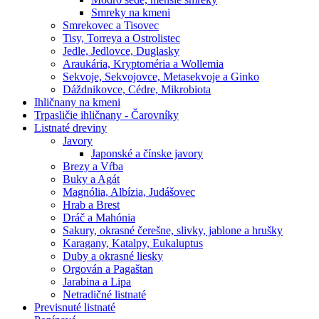
Smreky na kmeni
Smrekovec a Tisovec
Tisy, Torreya a Ostrolistec
Jedle, Jedlovce, Duglasky
Araukária, Kryptoméria a Wollemia
Sekvoje, Sekvojovce, Metasekvoje a Ginko
Dáždnikovce, Cédre, Mikrobiota
Ihličnany na kmeni
Trpasličie ihličnany - Čarovníky
Listnaté dreviny
Javory
Japonské a čínske javory
Brezy a Vŕba
Buky a Agát
Magnólia, Albízia, Judášovec
Hrab a Brest
Dráč a Mahónia
Sakury, okrasné čerešne, slivky, jablone a hrušky
Karagany, Katalpy, Eukaluptus
Duby a okrasné liesky
Orgován a Pagaštan
Jarabina a Lipa
Netradičné listnaté
Previsnuté listnaté