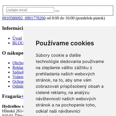
0910586092, 0901778260
od 8:00 do 16:00 (pondelok-piatok)
Informácie
+
Úvod
Používame cookies
BLOG
O nákupe
+
Súbory cookie a ďalšie
technológie sledovania používame
Obchodné podmienky
na zlepšenie vášho zážitku z
Reklamácia
Spôsoby dopravy a platby
prehliadania našich webových
Vrátenie tovaru
stránok, na to, aby sme vám
Ochrana osobných údajov
zobrazovali prispôsobený obsah a
Odstúpiť od zmluvy TU
cielené reklamy, na analýzu
Fragaria
+
návštevnosti našich webových
stránok a na pochopenie toho,
Hydroflow s.r.o.
odkiaľ naši návštevníci
Hlinská 2614/12,
010 01 Žilina