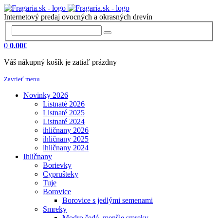
Internetový predaj ovocných a okrasných drevín
0
0.00€
Váš nákupný košík je zatiaľ prázdny
Zavrieť menu
Novinky 2026
Listnaté 2026
Listnaté 2025
Listnaté 2024
ihličnany 2026
ihličnany 2025
ihličnany 2024
Ihličnany
Borievky
Cyprušteky
Tuje
Borovice
Borovice s jedlými semenami
Smreky
Modro šedé, menšie smreky