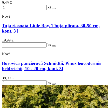
9,49 €
ks
Nové
Tuja riasnatá Little Boy, Thuja plicata, 30-50 cm,
kont. 3 l
19,99 €
ks
Nové
Borovica pancierová Schmidtii, Pinus leucodermis –
heldreichii, 10 - 20 cm, kont. 3l
38,99 €
ks