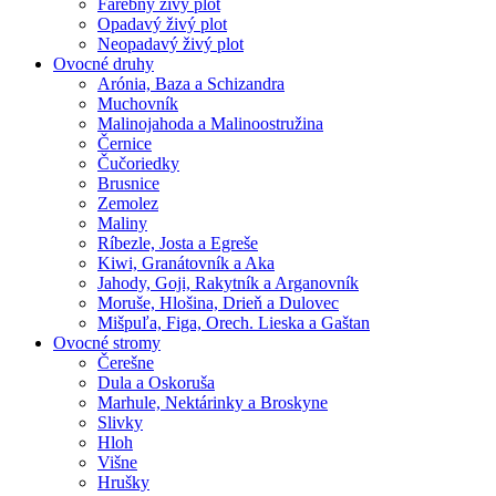
Farebný živý plot
Opadavý živý plot
Neopadavý živý plot
Ovocné druhy
Arónia, Baza a Schizandra
Muchovník
Malinojahoda a Malinoostružina
Černice
Čučoriedky
Brusnice
Zemolez
Maliny
Ríbezle, Josta a Egreše
Kiwi, Granátovník a Aka
Jahody, Goji, Rakytník a Arganovník
Moruše, Hlošina, Drieň a Dulovec
Mišpuľa, Figa, Orech. Lieska a Gaštan
Ovocné stromy
Čerešne
Dula a Oskoruša
Marhule, Nektárinky a Broskyne
Slivky
Hloh
Višne
Hrušky