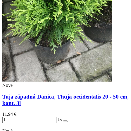
Nové
Tuja západná Danica, Thuja occidentalis 20 - 50 cm,
kont. 3l
11,94 €
ks
Nové