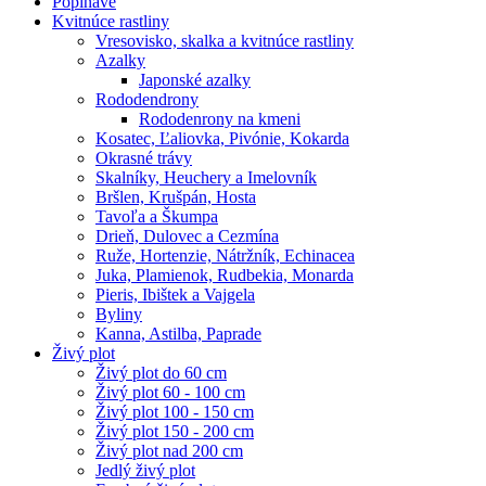
Popínavé
Kvitnúce rastliny
Vresovisko, skalka a kvitnúce rastliny
Azalky
Japonské azalky
Rododendrony
Rododenrony na kmeni
Kosatec, Ľaliovka, Pivónie, Kokarda
Okrasné trávy
Skalníky, Heuchery a Imelovník
Bršlen, Krušpán, Hosta
Tavoľa a Škumpa
Drieň, Dulovec a Cezmína
Ruže, Hortenzie, Nátržník, Echinacea
Juka, Plamienok, Rudbekia, Monarda
Pieris, Ibištek a Vajgela
Byliny
Kanna, Astilba, Paprade
Živý plot
Živý plot do 60 cm
Živý plot 60 - 100 cm
Živý plot 100 - 150 cm
Živý plot 150 - 200 cm
Živý plot nad 200 cm
Jedlý živý plot