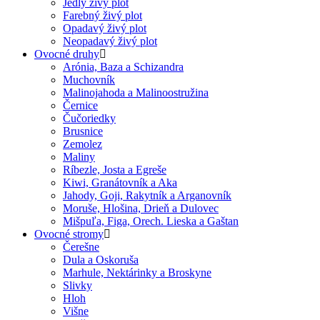
Jedlý živý plot
Farebný živý plot
Opadavý živý plot
Neopadavý živý plot
Ovocné druhy
Arónia, Baza a Schizandra
Muchovník
Malinojahoda a Malinoostružina
Černice
Čučoriedky
Brusnice
Zemolez
Maliny
Ríbezle, Josta a Egreše
Kiwi, Granátovník a Aka
Jahody, Goji, Rakytník a Arganovník
Moruše, Hlošina, Drieň a Dulovec
Mišpuľa, Figa, Orech. Lieska a Gaštan
Ovocné stromy
Čerešne
Dula a Oskoruša
Marhule, Nektárinky a Broskyne
Slivky
Hloh
Višne