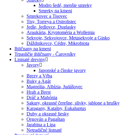
Modro šedé, menšie smreky
Smreky na kmeni
Smrekovec a Tisovec
Tisy, Torreya a Ostrolistec
Jedle, Jedlovce, Duglasky
Araukária, Kryptoméria a Wollemia
Sekvoje, Sekvojovce, Metasekvoje a Ginko
Dáždnikovce, Cédre, Mikrobiota
Ihličnany na kmeni
Trpasličie ihličnany - Čarovníky
Listnaté dreviny
Javory
Japonské a čínske javory
Brezy a Vŕba
Buky a Agát
Magnólia, Albízia, Judášovec
Hrab a Brest
Dráč a Mahónia
Sakury, okrasné čerešne, slivky, jablone a hrušky
Karagany, Katalpy, Eukaluptus
Duby a okrasné liesky
Orgován a Pagaštan
Jarabina a Lipa
Netradičné listnaté