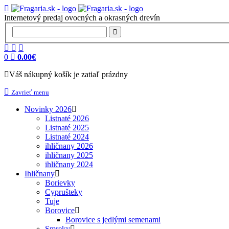
Internetový predaj ovocných a okrasných drevín
0
0.00€
Váš nákupný košík je zatiaľ prázdny
Zavrieť menu
Novinky 2026
Listnaté 2026
Listnaté 2025
Listnaté 2024
ihličnany 2026
ihličnany 2025
ihličnany 2024
Ihličnany
Borievky
Cyprušteky
Tuje
Borovice
Borovice s jedlými semenami
Smreky