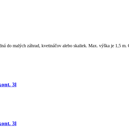
dná do malých záhrad, kvetináčov alebo skaliek. Max. výška je 1,5 m
ont. 3l
ont. 3l