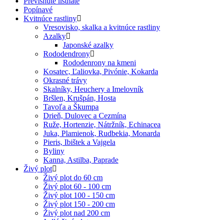
Previsnuté listnaté
Popínavé
Kvitnúce rastliny
Vresovisko, skalka a kvitnúce rastliny
Azalky
Japonské azalky
Rododendrony
Rododenrony na kmeni
Kosatec, Ľaliovka, Pivónie, Kokarda
Okrasné trávy
Skalníky, Heuchery a Imelovník
Bršlen, Krušpán, Hosta
Tavoľa a Škumpa
Drieň, Dulovec a Cezmína
Ruže, Hortenzie, Nátržník, Echinacea
Juka, Plamienok, Rudbekia, Monarda
Pieris, Ibištek a Vajgela
Byliny
Kanna, Astilba, Paprade
Živý plot
Živý plot do 60 cm
Živý plot 60 - 100 cm
Živý plot 100 - 150 cm
Živý plot 150 - 200 cm
Živý plot nad 200 cm