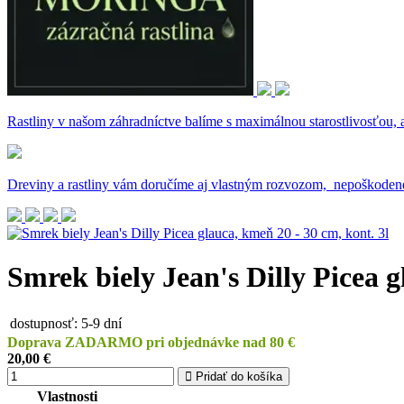
Rastliny v našom záhradníctve balíme s maximálnou starostlivosťou,
Dreviny a rastliny vám doručíme aj vlastným rozvozom, nepoškoden
Smrek biely Jean's Dilly Picea g
dostupnosť:
5-9 dní
Doprava ZADARMO pri objednávke nad 80 €
20,00 €
Pridať do košíka
Vlastnosti