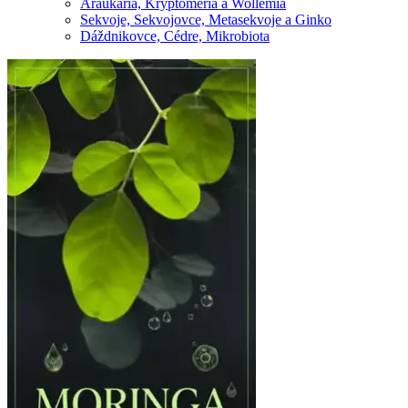
Araukária, Kryptoméria a Wollemia
Sekvoje, Sekvojovce, Metasekvoje a Ginko
Dáždnikovce, Cédre, Mikrobiota