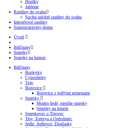
Hrušky
Jablone
Rastliny do svahu
Suchu odolné rastliny do svahu
Interiérové rastliny
Superpotraviny doma
Úvod
Ihličnany
Smreky
Smreky na kmeni
Ihličnany
Borievky
Cyprušteky
Tuje
Borovice
Borovice s jedlými semenami
Smreky
Modro šedé, menšie smreky
Smreky na kmeni
Smrekovec a Tisovec
Tisy, Torreya a Ostrolistec
Jedle, Jedlovce, Duglasky