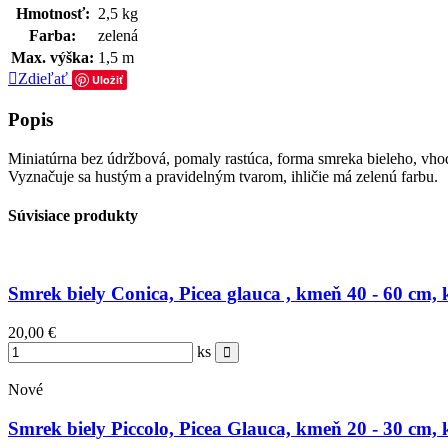
Hmotnosť:
2,5 kg
Farba:
zelená
Max. výška:
1,5 m
Zdieľať
Uložiť
Popis
Miniatúrna bez údržbová, pomaly rastúca, forma smreka bieleho, vho
Vyznačuje sa hustým a pravidelným tvarom, ihličie má zelenú farbu.
Súvisiace produkty
Smrek biely Conica, Picea glauca , kmeň 40 - 60 cm, k
20,00 €
ks
Nové
Smrek biely Piccolo, Picea Glauca, kmeň 20 - 30 cm, k