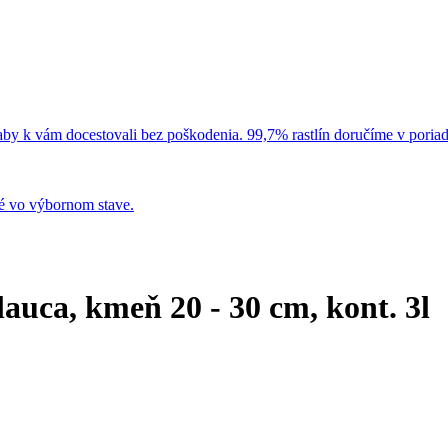
 aby k vám docestovali bez poškodenia. 99,7% rastlín doručíme v poria
é vo výbornom stave.
lauca, kmeň 20 - 30 cm, kont. 3l