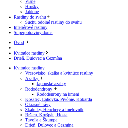
Višne
Hrušky
Jablone
Rastliny do svahu
Suchu odolné rastliny do svahu
Interiérové rastliny
Superpotraviny doma
Úvod
Kvitnúce rastliny
Drieň, Dulovec a Cezmína
Kvitnúce rastliny
Vresovisko, skalka a kvitnúce rastliny
Azalky
Japonské azalky
Rododendrony
Rododenrony na kmeni
Kosatec, Ľaliovka, Pivónie, Kokarda
Okrasné trávy
Skalníky, Heuchery a Imelovník
Bršlen, Krušpán, Hosta
Tavoľa a Škumpa
Drieň, Dulovec a Cezmína