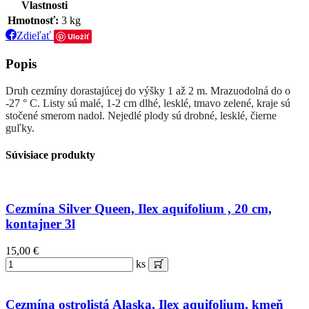
Vlastnosti
Hmotnosť:
3 kg
Zdieľať
Uložiť
Popis
Druh cezmíny dorastajúcej do výšky 1 až 2 m. Mrazuodolná do o
-27 ° C. Listy sú malé, 1-2 cm dlhé, lesklé, tmavo zelené, kraje sú
stočené smerom nadol. Nejedlé plody sú drobné, lesklé, čierne
guľky.
Súvisiace produkty
Cezmína Silver Queen, Ilex aquifolium , 20 cm,
kontajner 3l
15,00 €
ks
Cezmína ostrolistá Alaska, Ilex aquifolium, kmeň