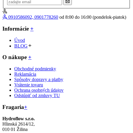
0910586092, 0901778260
od 8:00 do 16:00 (pondelok-piatok)
Informácie
+
Úvod
BLOG
O nákupe
+
Obchodné podmienky
Reklamácia
Spôsoby dopravy a platby
Vrátenie tovaru
Ochrana osobných údajov
Odstúpiť od zmluvy TU
Fragaria
+
Hydroflow s.r.o.
Hlinská 2614/12,
010 01 Žilina