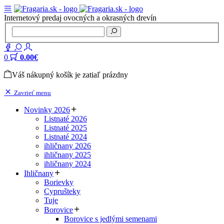
Internetový predaj ovocných a okrasných drevín
0
0.00€
Váš nákupný košík je zatiaľ prázdny
Zavrieť menu
Novinky 2026
Listnaté 2026
Listnaté 2025
Listnaté 2024
ihličnany 2026
ihličnany 2025
ihličnany 2024
Ihličnany
Borievky
Cyprušteky
Tuje
Borovice
Borovice s jedlými semenami