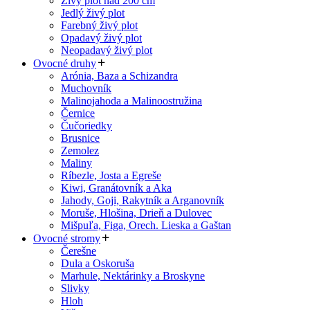
Živý plot nad 200 cm
Jedlý živý plot
Farebný živý plot
Opadavý živý plot
Neopadavý živý plot
Ovocné druhy
Arónia, Baza a Schizandra
Muchovník
Malinojahoda a Malinoostružina
Černice
Čučoriedky
Brusnice
Zemolez
Maliny
Ríbezle, Josta a Egreše
Kiwi, Granátovník a Aka
Jahody, Goji, Rakytník a Arganovník
Moruše, Hlošina, Drieň a Dulovec
Mišpuľa, Figa, Orech. Lieska a Gaštan
Ovocné stromy
Čerešne
Dula a Oskoruša
Marhule, Nektárinky a Broskyne
Slivky
Hloh