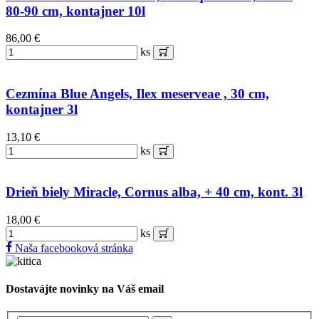
80-90 cm, kontajner 10l
86,00 €
ks
Cezmína Blue Angels, Ilex meserveae , 30 cm,
kontajner 3l
13,10 €
ks
Drieň biely Miracle, Cornus alba, + 40 cm, kont. 3l
18,00 €
ks
Naša facebooková stránka
Dostavájte novinky na Váš email