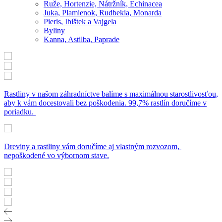
Ruže, Hortenzie, Nátržník, Echinacea
Juka, Plamienok, Rudbekia, Monarda
Pieris, Ibištek a Vajgela
Byliny
Kanna, Astilba, Paprade
Rastliny v našom záhradníctve balíme s maximálnou starostlivosťou,
aby k vám docestovali bez poškodenia. 99,7% rastlín doručíme v
poriadku.
Dreviny a rastliny vám doručíme aj vlastným rozvozom,
nepoškodené vo výbornom stave.