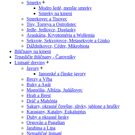
Smreky
Modro šedé, menšie smreky
Smreky na kmeni
Smrekovec a Tisovec
Tisy, Torreya a Ostrolistec
Jedle, Jedlovce, Duglasky
Araukária, Kryptoméria a Wollemia
Sekvoje, Sekvojovce, Metasekvoje a Ginko
Dáždnikovce, Cédre, Mikrobiota
Ihličnany na kmeni
Trpasličie ihličnany - Čarovníky
Listnaté dreviny
Javory
Japonské a čínske javory
Brezy a Vŕba
Buky a Agát
Magnólia, Albízia, Judášovec
Hrab a Brest
Dráč a Mahónia
Sakury, okrasné čerešne, slivky, jablone a hrušky
Karagany, Katalpy, Eukaluptus
Duby a okrasné liesky
Orgován a Pagaštan
Jarabina a Lipa
Netradičné listnaté