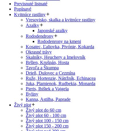
Previsnuté listnaté
Popínavé
Kvitnúce rastliny
Vresovisko, skalka a kvitnúce rastliny
Azalky
Japonské azalky
Rododendrony
Rododenrony na kmeni
Kosatec, Ľaliovka, Pivónie, Kokarda
Okrasné trávy
Skalníky, Heuchery a Imelovník
Bršlen, Krušpán, Hosta
Tavoľa a Škumpa
Drieň, Dulovec a Cezmína
Ruže, Hortenzie, Nátržník, Echinacea
Juka, Plamienok, Rudbekia, Monarda
Pieris, Ibištek a Vajgela
Byliny
Kanna, Astilba, Paprade
Živý plot
Živý plot do 60 cm
Živý plot 60 - 100 cm
Živý plot 100 - 150 cm
Živý plot 150 - 200 cm