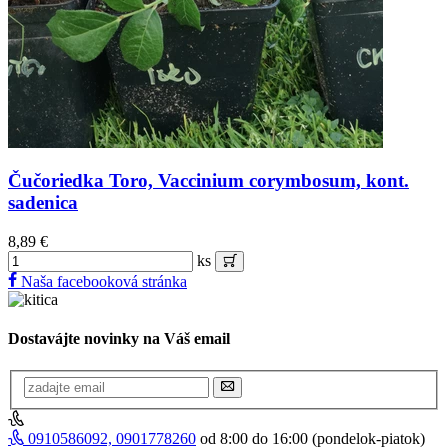
Čučoriedka Toro, Vaccinium corymbosum, kont.
sadenica
8,89 €
ks
Naša facebooková stránka
Dostavájte novinky na Váš email
0910586092, 0901778260
od 8:00 do 16:00 (pondelok-piatok)