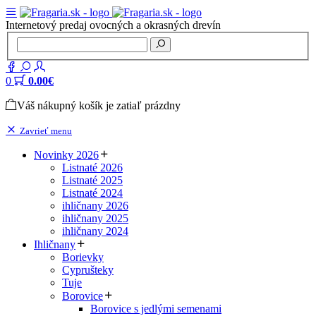
Internetový predaj ovocných a okrasných drevín
0
0.00€
Váš nákupný košík je zatiaľ prázdny
Zavrieť menu
Novinky 2026
Listnaté 2026
Listnaté 2025
Listnaté 2024
ihličnany 2026
ihličnany 2025
ihličnany 2024
Ihličnany
Borievky
Cyprušteky
Tuje
Borovice
Borovice s jedlými semenami