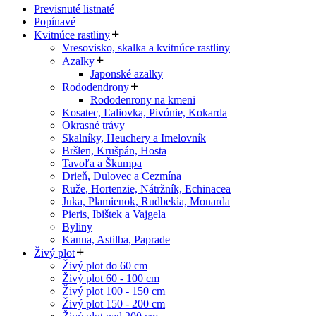
Previsnuté listnaté
Popínavé
Kvitnúce rastliny
Vresovisko, skalka a kvitnúce rastliny
Azalky
Japonské azalky
Rododendrony
Rododenrony na kmeni
Kosatec, Ľaliovka, Pivónie, Kokarda
Okrasné trávy
Skalníky, Heuchery a Imelovník
Bršlen, Krušpán, Hosta
Tavoľa a Škumpa
Drieň, Dulovec a Cezmína
Ruže, Hortenzie, Nátržník, Echinacea
Juka, Plamienok, Rudbekia, Monarda
Pieris, Ibištek a Vajgela
Byliny
Kanna, Astilba, Paprade
Živý plot
Živý plot do 60 cm
Živý plot 60 - 100 cm
Živý plot 100 - 150 cm
Živý plot 150 - 200 cm