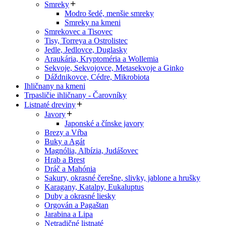
Smreky
Modro šedé, menšie smreky
Smreky na kmeni
Smrekovec a Tisovec
Tisy, Torreya a Ostrolistec
Jedle, Jedlovce, Duglasky
Araukária, Kryptoméria a Wollemia
Sekvoje, Sekvojovce, Metasekvoje a Ginko
Dáždnikovce, Cédre, Mikrobiota
Ihličnany na kmeni
Trpasličie ihličnany - Čarovníky
Listnaté dreviny
Javory
Japonské a čínske javory
Brezy a Vŕba
Buky a Agát
Magnólia, Albízia, Judášovec
Hrab a Brest
Dráč a Mahónia
Sakury, okrasné čerešne, slivky, jablone a hrušky
Karagany, Katalpy, Eukaluptus
Duby a okrasné liesky
Orgován a Pagaštan
Jarabina a Lipa
Netradičné listnaté