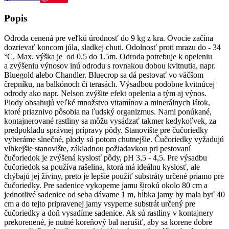
Popis
Odroda cenená pre veľkú úrodnosť do 9 kg z kra. Ovocie začína
dozrievať koncom júla, sladkej chuti. Odolnosť proti mrazu do - 34
°C. Max. výška je od 0.5 do 1.5m. Odroda potrebuje k opeleniu
a zvýšeniu výnosov inú odrodu s rovnakou dobou kvitnutia, napr.
Bluegold alebo Chandler. Bluecrop sa dá pestovať vo väčšom
črepníku, na balkónoch či terasách. Výsadbou podobne kvitnúcej
odrody ako napr. Nelson zvýšite efekt opelenia a tým aj výnos.
Plody obsahujú veľké množstvo vitamínov a minerálnych látok,
ktoré priaznivo pôsobia na ľudský organizmus. Nami ponúkané,
kontajnerované rastliny sa môžu vysádzať takmer kedykoľvek, za
predpokladu správnej prípravy pôdy. Stanovište pre čučoriedky
vyberáme slnečné, plody sú potom chutnejšie. Čučoriedky vyžadujú
vlhkejšie stanovište, základnou požiadavkou pri pestovaní
čučoriedok je zvýšená kyslosť pôdy, pH 3,5 - 4,5. Pre výsadbu
čučoriedok sa používa rašelina, ktorá má ideálnu kyslosť, ale
chýbajú jej živiny, preto je lepšie použiť substráty určené priamo pre
čučoriedky. Pre sadenice vykopeme jamu širokú okolo 80 cm a
jednotlivé sadenice od seba dávame 1 m, hĺbka jamy by mala byť 40
cm a do tejto pripravenej jamy vsypeme substrát určený pre
čučoriedky a doň vysadíme sadenice. Ak sú rastliny v kontajnery
prekorenené, je nutné koreňový bal narušiť, aby sa korene dobre