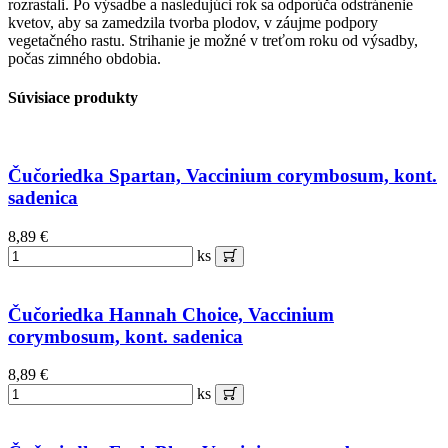
rozrastali. Po výsadbe a nasledujúci rok sa odporúča odstránenie
kvetov, aby sa zamedzila tvorba plodov, v záujme podpory
vegetačného rastu. Strihanie je možné v treťom roku od výsadby,
počas zimného obdobia.
Súvisiace produkty
Čučoriedka Spartan, Vaccinium corymbosum, kont.
sadenica
8,89 €
ks
Čučoriedka Hannah Choice, Vaccinium
corymbosum, kont. sadenica
8,89 €
ks