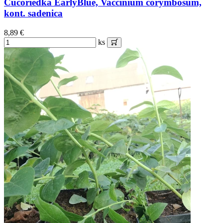
Čučoriedka EarlyBlue, Vaccinium corymbosum,
kont. sadenica
8,89 €
ks