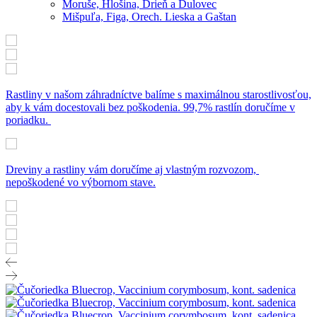
Moruše, Hlošina, Drieň a Dulovec
Mišpuľa, Figa, Orech. Lieska a Gaštan
Rastliny v našom záhradníctve balíme s maximálnou starostlivosťou,
aby k vám docestovali bez poškodenia. 99,7% rastlín doručíme v
poriadku.
Dreviny a rastliny vám doručíme aj vlastným rozvozom,
nepoškodené vo výbornom stave.