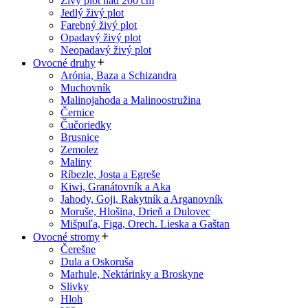
Živý plot nad 200 cm
Jedlý živý plot
Farebný živý plot
Opadavý živý plot
Neopadavý živý plot
Ovocné druhy
Arónia, Baza a Schizandra
Muchovník
Malinojahoda a Malinoostružina
Černice
Čučoriedky
Brusnice
Zemolez
Maliny
Ríbezle, Josta a Egreše
Kiwi, Granátovník a Aka
Jahody, Goji, Rakytník a Arganovník
Moruše, Hlošina, Drieň a Dulovec
Mišpuľa, Figa, Orech. Lieska a Gaštan
Ovocné stromy
Čerešne
Dula a Oskoruša
Marhule, Nektárinky a Broskyne
Slivky
Hloh