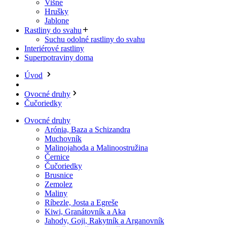
Višne
Hrušky
Jablone
Rastliny do svahu
Suchu odolné rastliny do svahu
Interiérové rastliny
Superpotraviny doma
Úvod
Ovocné druhy
Čučoriedky
Ovocné druhy
Arónia, Baza a Schizandra
Muchovník
Malinojahoda a Malinoostružina
Černice
Čučoriedky
Brusnice
Zemolez
Maliny
Ríbezle, Josta a Egreše
Kiwi, Granátovník a Aka
Jahody, Goji, Rakytník a Arganovník