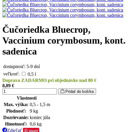
Čučoriedka Bluecrop,
Vaccinium corymbosum, kont.
sadenica
dostupnosť:
5-9 dní
veľkosť:
0,5 l
Doprava ZADARMO pri objednávke nad 80 €
8,89 €
Pridať do košíka
Vlastnosti
Max. výška:
0,5 - 1,5 m
Plodnosť:
9 kg
Dozrievanie:
koniec júla
Hmotnosť:
0,6 kg
Zdieľať
Uložiť