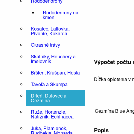
Rododendrony
Rododenrony na
kmeni
Kosatec, Ľaliovka,
Pivónie, Kokarda
Okrasné trávy
Skalníky, Heuchery a
Výpočet počtu r
Imelovník
Bršlen, Krušpán, Hosta
Dĺžka oplotenia v 
Tavoľa a Škumpa
Drieň, Dulovec a
Cezmína
Cezmína Blue Ange
Ruže, Hortenzie,
Nátržník, Echinacea
Juka, Plamienok,
Popis
Rudbekia, Monarda