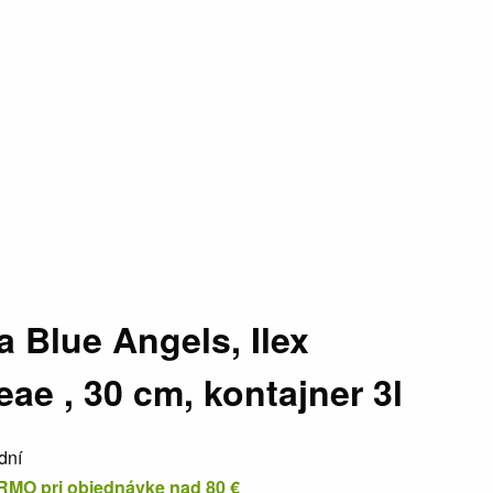
 Blue Angels, Ilex
ae , 30 cm, kontajner 3l
dní
MO pri objednávke nad 80 €