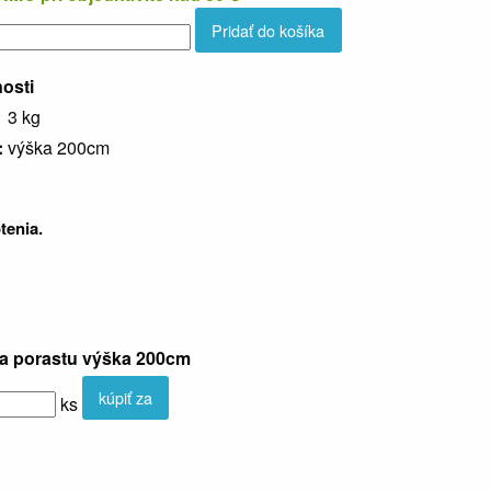
Pridať do košíka
nosti
3 kg
:
výška 200cm
tenia.
a porastu výška 200cm
kúpiť za
ks