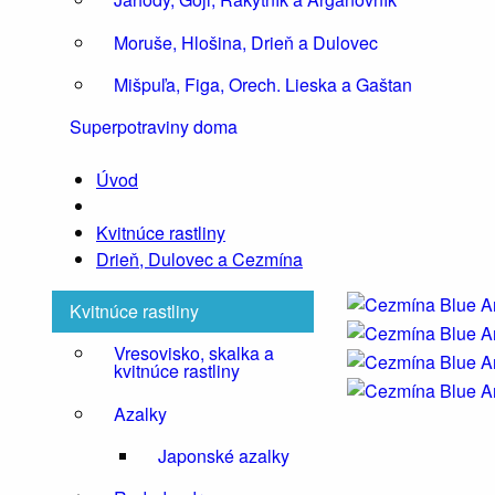
Moruše, Hlošina, Drieň a Dulovec
Mišpuľa, Figa, Orech. Lieska a Gaštan
Superpotraviny doma
Úvod
Kvitnúce rastliny
Drieň, Dulovec a Cezmína
Kvitnúce rastliny
Vresovisko, skalka a
kvitnúce rastliny
Azalky
Japonské azalky