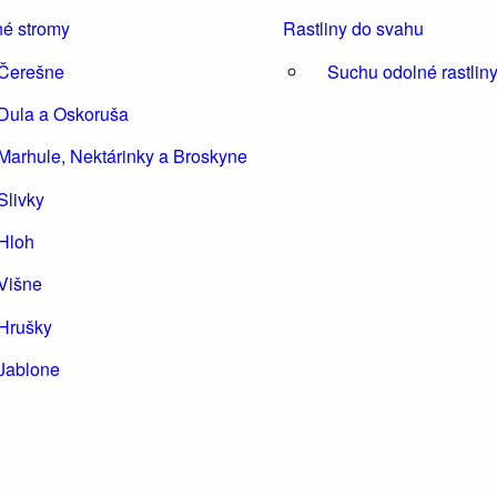
é stromy
Rastliny do svahu
Čerešne
Suchu odolné rastlin
Dula a Oskoruša
Marhule, Nektárinky a Broskyne
Slivky
Hloh
Višne
Hrušky
Jablone