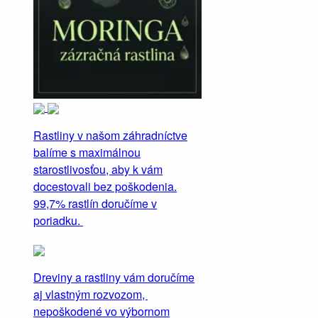
Rastliny v našom záhradníctve
balíme s maximálnou
starostlivosťou, aby k vám
docestovali bez poškodenia.
99,7% rastlín doručíme v
poriadku.
Dreviny a rastliny vám doručíme
aj vlastným rozvozom,
nepoškodené vo výbornom