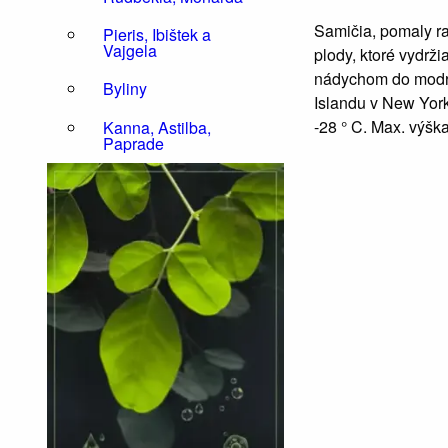
Samičia, pomaly ra
Pieris, Ibištek a
Vajgela
plody, ktoré vydrži
nádychom do modra
Byliny
Islandu v New Yorku
-28 ° C. Max. výšk
Kanna, Astilba,
Paprade