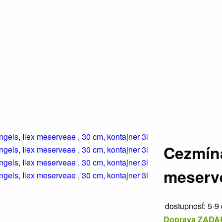
Cezmína
meserve
dostupnosť:
5-9 
Doprava ZADAR