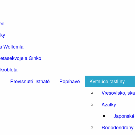
tec
sky
 a Wollemia
etasekvoje a Ginko
krobiota
Previsnuté listnaté
Popínavé
Kvitnúce rastliny
Vresovisko, skal
Azalky
Japonské
Rododendrony