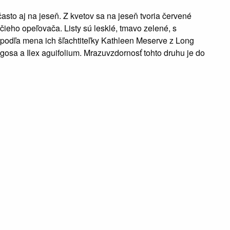
asto aj na jeseň. Z kvetov sa na jeseň tvoria červené
mčieho opeľovača. Listy sú lesklé, tmavo zelené, s
odľa mena ich šľachtiteľky Kathleen Meserve z Long
ugosa a Ilex aguifolium. Mrazuvzdornosť tohto druhu je do