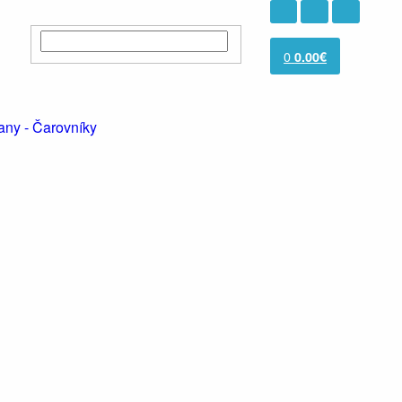
0
0.00€
nany - Čarovníky