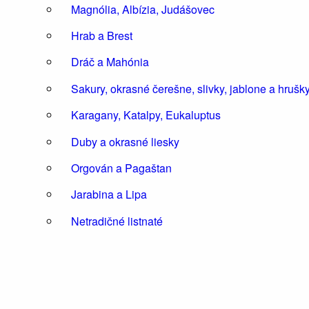
Magnólia, Albízia, Judášovec
Hrab a Brest
Dráč a Mahónia
Sakury, okrasné čerešne, slivky, jablone a hrušk
Karagany, Katalpy, Eukaluptus
Duby a okrasné liesky
Orgován a Pagaštan
Jarabina a Lipa
Netradičné listnaté