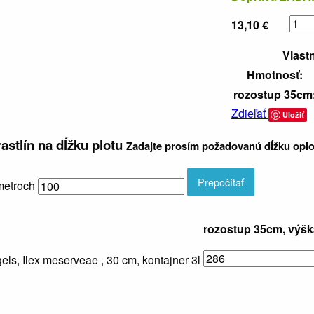
13,10 €
Vlast
Hmotnosť:
rozostup 35cm
Zdieľať
Uložiť
astlín na dĺžku plotu
Zadajte prosím požadovanú dĺžku oplo
Prepočítať
metroch
rozostup 35cm, výšk
ls, Ilex meserveae , 30 cm, kontajner 3l