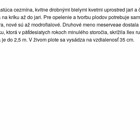
stúca cezmína, kvitne drobnými bielymi kvetmi uprostred jari a č
a na kríku až do jari. Pre opelenie a tvorbu plodov potrebuje sa
, nové sú až modrofialové. Druhové meno meserveae dostala p
, ktorá v päťdesiatych rokoch minulého storočia, skrížila Ilex r
a je do 2,5 m. V živom plote sa vysádza na vzdialenosť 35 cm.