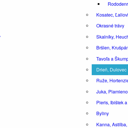
Rododenr
Kosatec, Ľaliov
Okrasné trávy
y
Skalníky, Heuch
Bršlen, Krušpá
Tavoľa a Škum
Drieň, Dulovec
Ruže, Hortenzie
Juka, Plamieno
Pieris, Ibištek 
Byliny
Kanna, Astilba