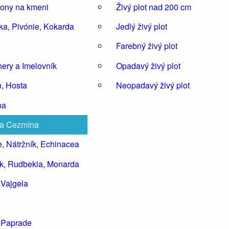
ony na kmeni
Živý plot nad 200 cm
ka, Pivónie, Kokarda
Jedlý živý plot
Farebný živý plot
ery a Imelovník
Opadavý živý plot
n, Hosta
Neopadavý živý plot
pa
 a Cezmína
, Nátržník, Echinacea
k, Rudbekia, Monarda
a Vajgela
, Paprade