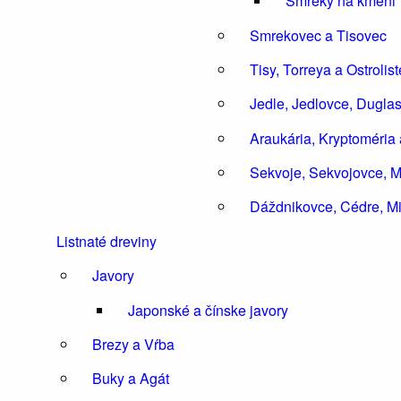
Smreky na kmeni
Smrekovec a Tisovec
Tisy, Torreya a Ostrolis
Jedle, Jedlovce, Dugla
Araukária, Kryptoméria
Sekvoje, Sekvojovce, M
Dáždnikovce, Cédre, Mi
Listnaté dreviny
Javory
Japonské a čínske javory
Brezy a Vŕba
Buky a Agát