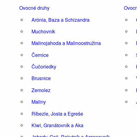
Ovocné druhy
Ovocn
Arónia, Baza a Schizandra
Muchovník
Malinojahoda a Malinoostružina
Černice
Čučoriedky
Brusnice
Zemolez
Maliny
Ríbezle, Josta a Egreše
Kiwi, Granátovník a Aka
Jahody, Goji, Rakytník a Arganovník