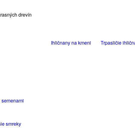
krasných drevín
Ihličnany na kmeni
Trpasličie ihlič
mi semenami
ie smreky